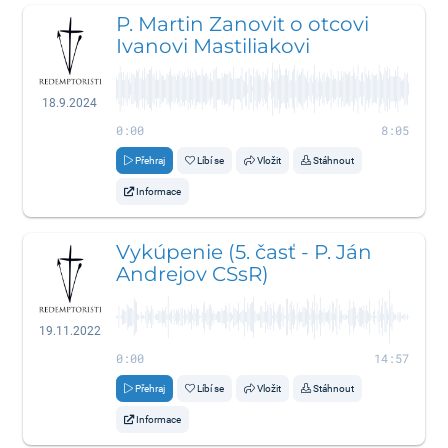
P. Martin Zanovit o otcovi
Ivanovi Mastiliakovi
18.9.2024
0:00
8:05
Přehraj
Líbí se
Vložit
Stáhnout
Informace
Vykúpenie (5. časť - P. Ján
Andrejov CSsR)
19.11.2022
0:00
14:57
Přehraj
Líbí se
Vložit
Stáhnout
Informace