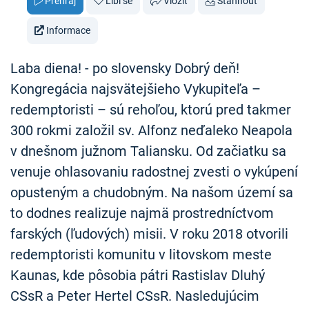
Přehraj
Líbí se
Vložit
Stáhnout
Informace
Laba diena! - po slovensky Dobrý deň!
Kongregácia najsvätejšieho Vykupiteľa –
redemptoristi – sú rehoľou, ktorú pred takmer
300 rokmi založil sv. Alfonz neďaleko Neapola
v dnešnom južnom Taliansku. Od začiatku sa
venuje ohlasovaniu radostnej zvesti o vykúpení
opusteným a chudobným. Na našom území sa
to dodnes realizuje najmä prostredníctvom
farských (ľudových) misii. V roku 2018 otvorili
redemptoristi komunitu v litovskom meste
Kaunas, kde pôsobia pátri Rastislav Dluhý
CSsR a Peter Hertel CSsR. Nasledujúcim