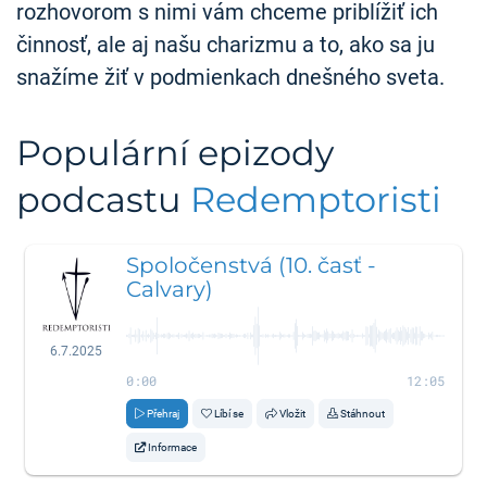
rozhovorom s nimi vám chceme priblížiť ich
činnosť, ale aj našu charizmu a to, ako sa ju
snažíme žiť v podmienkach dnešného sveta.
Populární epizody
podcastu
Redemptoristi
Spoločenstvá (10. časť -
Calvary)
6.7.2025
0:00
12:05
Přehraj
Líbí se
Vložit
Stáhnout
Informace