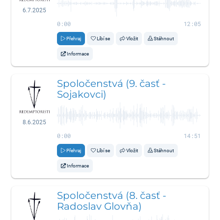
6.7.2025
0:00
12:05
Přehraj
Líbí se
Vložit
Stáhnout
Informace
Spoločenstvá (9. časť -
Sojakovci)
8.6.2025
0:00
14:51
Přehraj
Líbí se
Vložit
Stáhnout
Informace
Spoločenstvá (8. časť -
Radoslav Glovňa)