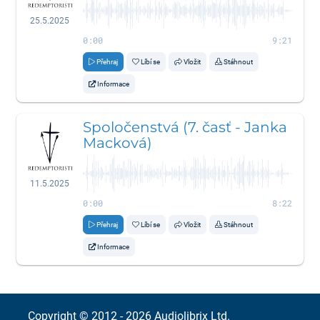
25.5.2025
0:00
9:21
Přehraj
Líbí se
Vložit
Stáhnout
Informace
Spoločenstvá (7. časť - Janka
Macková)
11.5.2025
0:00
8:22
Přehraj
Líbí se
Vložit
Stáhnout
Informace
Copyright © 2012 - 2026
Audiolibrix Ltd.