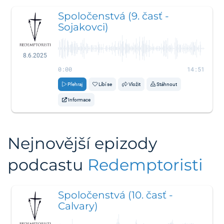
Spoločenstvá (9. časť -
Sojakovci)
8.6.2025
0:00
14:51
Přehraj
Líbí se
Vložit
Stáhnout
Informace
Nejnovější epizody
podcastu
Redemptoristi
Spoločenstvá (10. časť -
Calvary)