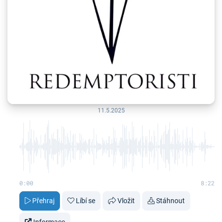
11.5.2025
0:00
8:22
Přehraj
Líbí se
Vložit
Stáhnout