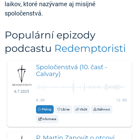
laikov, ktoré nazývame aj misijné
spoločenstvá.
Populární epizody
podcastu
Redemptoristi
Spoločenstvá (10. časť -
Calvary)
6.7.2025
0:00
12:05
Přehraj
Líbí se
Vložit
Stáhnout
Informace
P. Martin Zanovit o otcovi