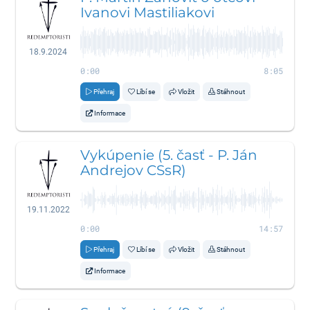
Ivanovi Mastiliakovi
18.9.2024
0:00
8:05
Přehraj
Líbí se
Vložit
Stáhnout
Informace
Vykúpenie (5. časť - P. Ján
Andrejov CSsR)
19.11.2022
0:00
14:57
Přehraj
Líbí se
Vložit
Stáhnout
Informace