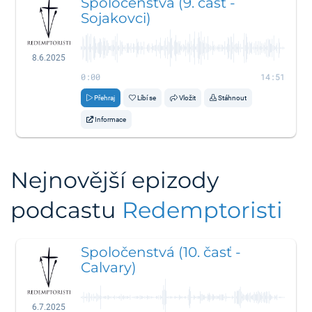
Spoločenstvá (9. časť -
Sojakovci)
8.6.2025
0:00
14:51
Přehraj
Líbí se
Vložit
Stáhnout
Informace
Nejnovější epizody
podcastu
Redemptoristi
Spoločenstvá (10. časť -
Calvary)
6.7.2025