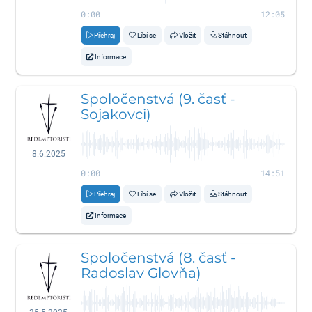
0:00
12:05
Přehraj
Líbí se
Vložit
Stáhnout
Informace
Spoločenstvá (9. časť -
Sojakovci)
8.6.2025
0:00
14:51
Přehraj
Líbí se
Vložit
Stáhnout
Informace
Spoločenstvá (8. časť -
Radoslav Glovňa)