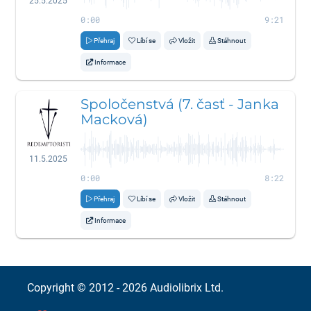
25.5.2025
0:00
9:21
Přehraj
Líbí se
Vložit
Stáhnout
Informace
Spoločenstvá (7. časť - Janka
Macková)
11.5.2025
0:00
8:22
Přehraj
Líbí se
Vložit
Stáhnout
Informace
Copyright © 2012 - 2026
Audiolibrix Ltd.