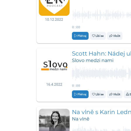
10.12.2022
0:00
Přehraj
Líbí se
Vložit
Scott Hahn: Nádej uk
Slovo medzi nami
16.4.2022
0:00
Přehraj
Líbí se
Vložit
S
Na vlně s Karin Led
Na vlně