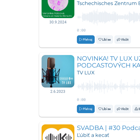
Albrecht
Tschechisches Zentrum B
30.9.2024
0:00
Přehraj
Líbí se
Vložit
NOVINKA! TV LUX U
PODCASTOVÝCH K
TV LUX
2.6.2023
0:00
Přehraj
Líbí se
Vložit
S
SVADBA | #30 Podcas
Ľúbiť a kecať