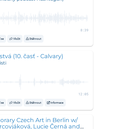
8:39
í se
Vložit
Stáhnout
tvá (10. časť - Calvary)
sti
12:05
í se
Vložit
Stáhnout
Informace
ary Czech Art in Berlin w/
rcovjáková, Lucie Černá and