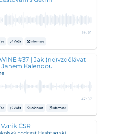
50:01
í se
Vložit
Informace
WINE #37 | Jak (ne)vzdělávat
s Janem Kalendou
ne
47:37
í se
Vložit
Stáhnout
Informace
 Vznik ČSR
školský podcast Hashtag.sk)