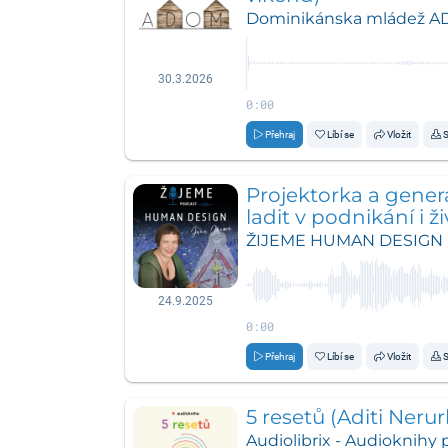
Dominikánska mládež 
30.3.2026
0:00
Přehraj
Líbí se
Vložit
S
Projektorka a gener
ladit v podnikání i ž
Jana Jánová
ŽIJEME HUMAN DESIGN
24.9.2025
0:00
Přehraj
Líbí se
Vložit
S
5 resetů (Aditi Nerur
Audiolibrix - Audioknihy p