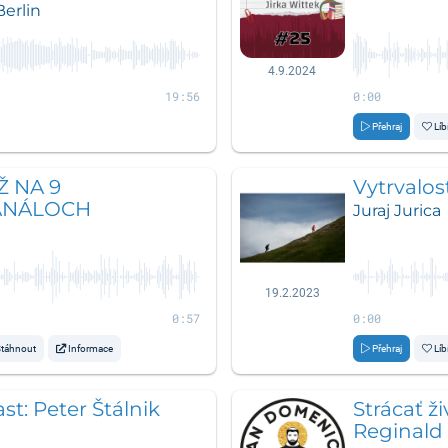
erlin
4.9.2024
19:56
0:00
Přehraj
Líb
Ž NA 9
Vytrvalos
ANÁLOCH
Juraj Jurica
19.2.2023
0:57
0:00
táhnout
Informace
Přehraj
Líb
t: Peter Štálnik
Strácať ži
Reginald