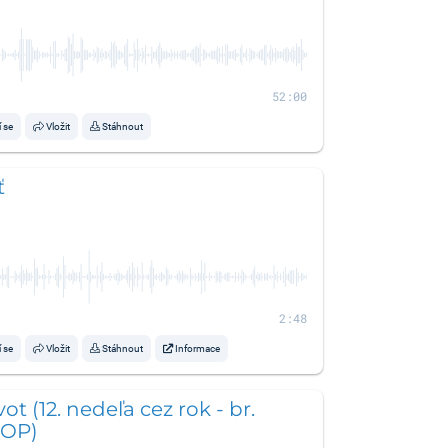
52:00
í se
Vložit
Stáhnout
ť
2:48
í se
Vložit
Stáhnout
Informace
vot (12. nedeľa cez rok - br.
 OP)