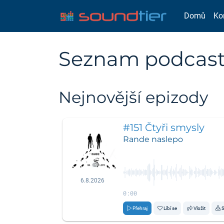
Domů
Ko
Seznam podcastů
Nejnovější epizody
#151 Čtyři smysly
Rande naslepo
6.8.2026
0:00
Přehraj
Líbí se
Vložit
S