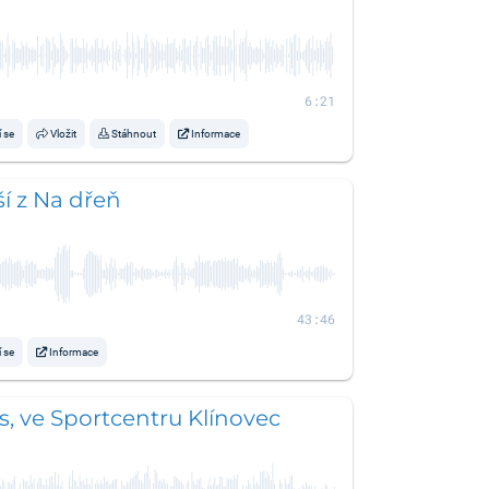
6:21
í se
Vložit
Stáhnout
Informace
ší z Na dřeň
43:46
í se
Informace
s, ve Sportcentru Klínovec