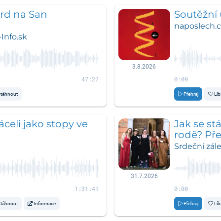
rd na San
Soutěžní 
naposlech.c
Info.sk
3.8.2026
47:27
0:00
táhnout
Přehraj
Líb
ráceli jako stopy ve
Jak se s
rodě? Pře
Zahradní
Srdeční zále
31.7.2026
1:31:41
0:00
táhnout
Informace
Přehraj
Líb