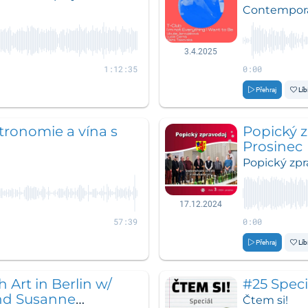
Klára Ta
Contemporar
series T-
3.4.2025
1:12:35
0:00
Přehraj
Líb
tronomie a vína s
Popický z
Prosinec
Popický zpr
17.12.2024
57:39
0:00
Přehraj
Líb
Art in Berlin w/
#25 Speci
nd Susanne
Čtem si!