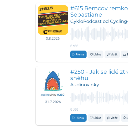
#615 Remcov remko
Sebastiane
CykloPodcast od Cycling-
3.8.2026
0:00
Přehraj
Líbí se
Vložit
S
#250 - Jak se lidé zt
sněhu
Audinovinky
31.7.2026
0:00
Přehraj
Líbí se
Vložit
S