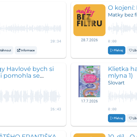
O kojení:
Matky bez fi
28.7.2026
20:34
0:00
táhnout
Informace
Přehraj
Líb
gy Havlové bych si
Klietka h
mi pomohla se
mlyna 1)
Slovart
17.7.2026
26:43
0:00
Přehraj
Líb
ÄTÉHO FRANTIŠKA
10. díl - 