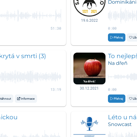
Dominikáni
19.6.2022
51:30
0:00
Přehraj
Líb
rytá v smrti (3)
To nejlep
Na dřeň
30.12.2021
13:19
0:00
táhnout
Informace
Přehraj
Líb
nickou
Léto u ná
Snowcast