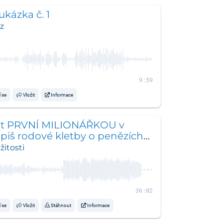
ukázka č. 1
z
9:59
í se
Vložit
Informace
tát PRVNÍ MILIONÁŘKOU v
piš rodové kletby o penězích-
 slavnost Jany Jánové
žitosti
36:02
í se
Vložit
Stáhnout
Informace