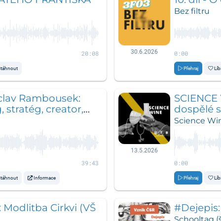
Bez filtru
30.6.2026
20:08
0:00
táhnout
Přehraj
Líb
áclav Rambousek:
SCIENCE 
, stratég, creator,
dospělé 
ovatel
Science Wi
13.5.2026
39:43
0:00
táhnout
Informace
Přehraj
Líb
Modlitba Cirkvi (VŠ
#Dejepis:
Schooltag (