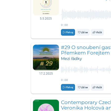
5.5.2025
0:00
Přehraj
Líbí se
Vložit
#29 O snoubení gas
Přemkem Forejtem
Mezi řádky
17.2.2025
0:00
Přehraj
Líbí se
Vložit
Contemporary Czech 
Veronika Holcová a