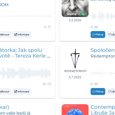
ADOM
3.3.2026
8:51
0:00
táhnout
Informace
Přehraj
Líb
átorka: Jak spolu
Spoločens
ivotě - Tereza Kerle a
Redemptori
6.7.2025
56:29
0:00
táhnout
Informace
Přehraj
Líb
kar)
Contempor
Libuše Ja
ro vaše lepší já