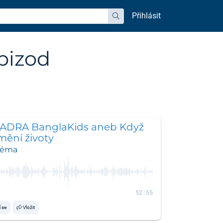
Přihlásit
hledat
pizod
ADRA BanglaKids aneb Když
mění životy
 téma
52:55
í se
Vložit