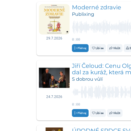
Moderné zdravie
Publixing
29.7.2026
0:00
Přehraj
Líbí se
Vložit
S
Jiří Čeloud: Cenu Ol
dal za kuráž, která 
v životě posunout
S dobrou vůlí
24.7.2026
0:00
Přehraj
Líbí se
Vložit
ÚRODNÉ SRDCE SV