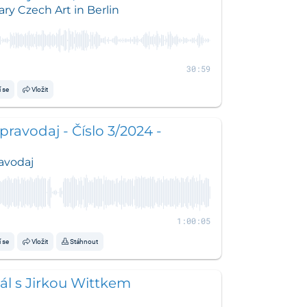
sovská about photographic
y Czech Art in Berlin
Club
30:59
í se
Vložit
pravodaj - Číslo 3/2024 -
avodaj
1:00:05
í se
Vložit
Stáhnout
ál s Jirkou Wittkem