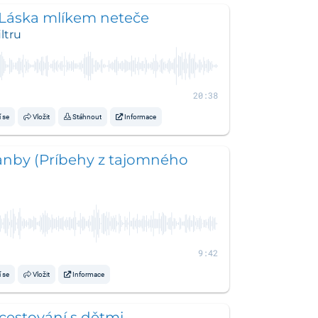
 Láska mlíkem neteče
ltru
20:38
í se
Vložit
Stáhnout
Informace
anby (Príbehy z tajomného
9:42
í se
Vložit
Informace
O cestování s dětmi