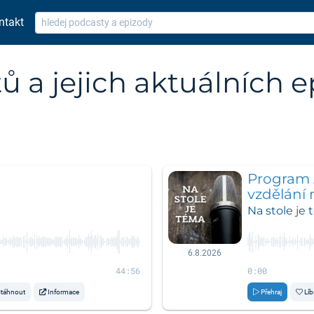
ntakt
 a jejich aktuálních e
Program 
vzdělání 
Na stole je
6.8.2026
44:56
0:00
táhnout
Informace
Přehraj
Líb