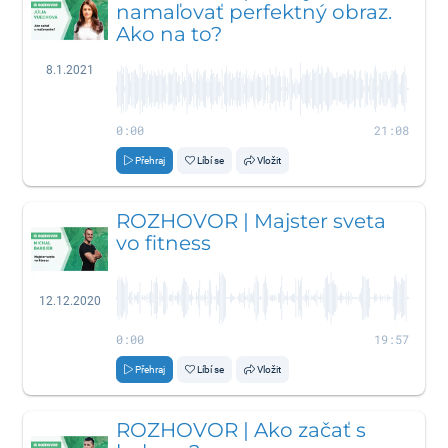
namaľovať perfektný obraz.
Ako na to?
8.1.2021
0:00
21:08
Přehraj
Líbí se
Vložit
ROZHOVOR | Majster sveta
vo fitness
12.12.2020
0:00
19:57
Přehraj
Líbí se
Vložit
ROZHOVOR | Ako začať s