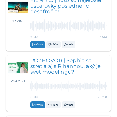
FILMTAG | Toto sú najlepšie
oscarovky posledného
desaťročia!
4.5.2021
0:00
5:33
Přehraj
Líbí se
Vložit
ROZHOVOR | Sophia sa
stretla aj s Rihannou, aký je
svet modelingu?
26.4.2021
0:00
26:18
Přehraj
Líbí se
Vložit