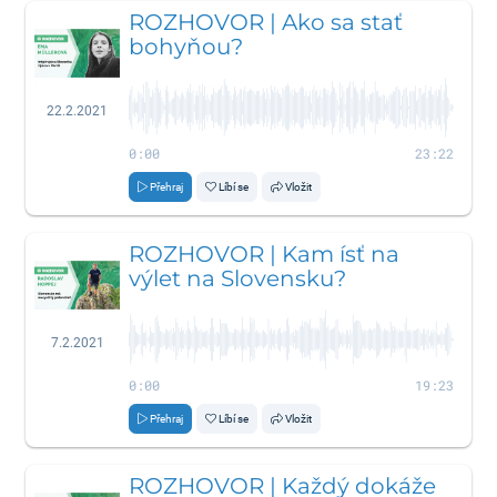
ROZHOVOR | Ako sa stať
bohyňou?
22.2.2021
0:00
23:22
Přehraj
Líbí se
Vložit
ROZHOVOR | Kam ísť na
výlet na Slovensku?
7.2.2021
0:00
19:23
Přehraj
Líbí se
Vložit
ROZHOVOR | Každý dokáže