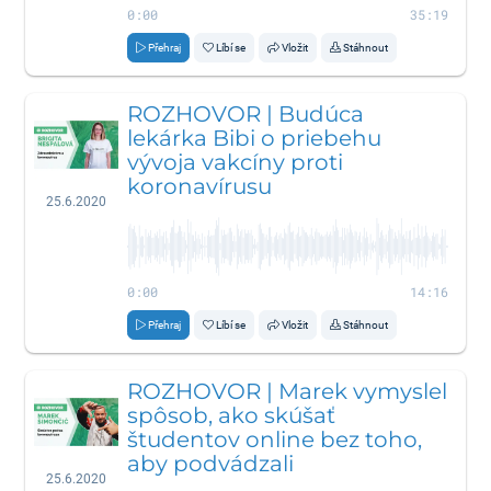
0:00
35:19
Přehraj
Líbí se
Vložit
Stáhnout
ROZHOVOR | Budúca
lekárka Bibi o priebehu
vývoja vakcíny proti
koronavírusu
25.6.2020
0:00
14:16
Přehraj
Líbí se
Vložit
Stáhnout
ROZHOVOR | Marek vymyslel
spôsob, ako skúšať
študentov online bez toho,
aby podvádzali
25.6.2020