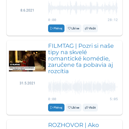
8.6.2021
0:00
28:12
Přehraj
Líbí se
Vložit
FILMTAG | Pozri si naše
tipy na skvelé
romantické komédie,
zaručene ťa pobavia aj
rozcítia
31.5.2021
0:00
5:05
Přehraj
Líbí se
Vložit
ROZHOVOR | Ako