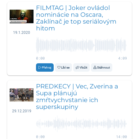
FILMTAG | Joker ovládol
nominácie na Oscara,
Zaklínač je top seriálovým
hitom
19.1.2020
0:00
4:09
Přehraj
Líbí se
Vložit
Stáhnout
PREDKECY | Vec, Zverina a
Supa plánujú
zmŕtvychvstanie ich
superskupiny
29.12.2019
0:00
14:00