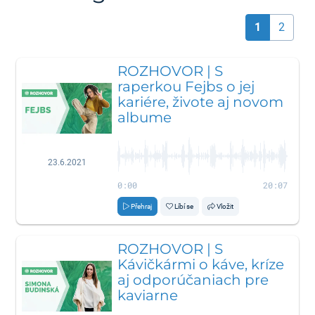
1
2
ROZHOVOR | S
raperkou Fejbs o jej
kariére, živote aj novom
albume
23.6.2021
0:00
20:07
Přehraj
Líbí se
Vložit
ROZHOVOR | S
Kávičkármi o káve, kríze
aj odporúčaniach pre
kaviarne