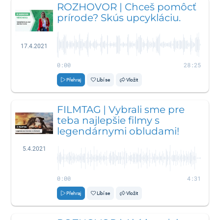
ROZHOVOR | Chceš pomôcť
prírode? Skús upcykláciu.
17.4.2021
0:00
28:25
Přehraj
Líbí se
Vložit
FILMTAG | Vybrali sme pre
teba najlepšie filmy s
legendárnymi obludami!
5.4.2021
0:00
4:31
Přehraj
Líbí se
Vložit