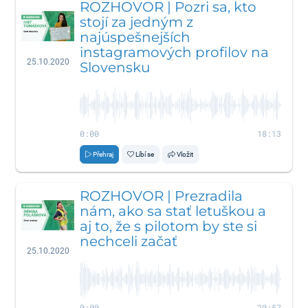
ROZHOVOR | Pozri sa, kto
stojí za jedným z
najúspešnejších
instagramových profilov na
25.10.2020
Slovensku
0:00
18:13
Přehraj
Líbí se
Vložit
ROZHOVOR | Prezradila
nám, ako sa stať letuškou a
aj to, že s pilotom by ste si
nechceli začať
25.10.2020
0:00
20:57