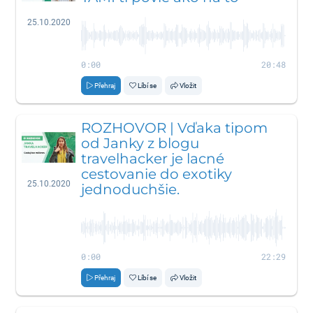
25.10.2020
0:00
20:48
Přehraj
Líbí se
Vložit
ROZHOVOR | Vďaka tipom
od Janky z blogu
travelhacker je lacné
cestovanie do exotiky
25.10.2020
jednoduchšie.
0:00
22:29
Přehraj
Líbí se
Vložit