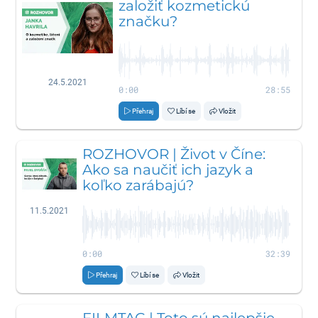
založiť kozmetickú
značku?
24.5.2021
0:00
28:55
Přehraj
Líbí se
Vložit
ROZHOVOR | Život v Číne:
Ako sa naučiť ich jazyk a
koľko zarábajú?
11.5.2021
0:00
32:39
Přehraj
Líbí se
Vložit