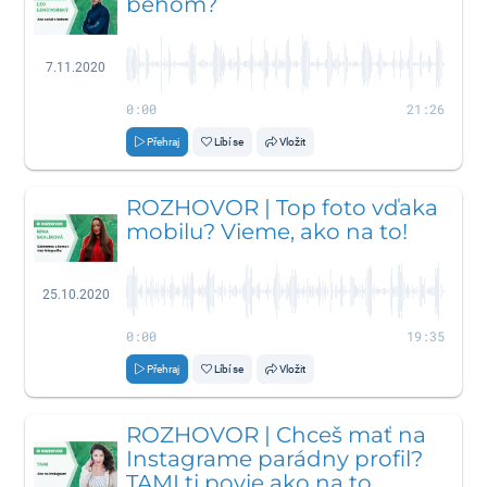
behom?
7.11.2020
0:00
21:26
Přehraj
Líbí se
Vložit
ROZHOVOR | Top foto vďaka
mobilu? Vieme, ako na to!
25.10.2020
0:00
19:35
Přehraj
Líbí se
Vložit
ROZHOVOR | Chceš mať na
Instagrame parádny profil?
TAMI ti povie ako na to