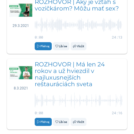
ROZHOVOR | Aký je vzťah s
vozičkárom? Môžu mať sex?
29.3.2021
0:00
24:13
Přehraj
Líbí se
Vložit
ROZHOVOR | Má len 24
rokov a už hviezdil v
najluxusnejších
reštauráciách sveta
8.3.2021
0:00
24:16
Přehraj
Líbí se
Vložit