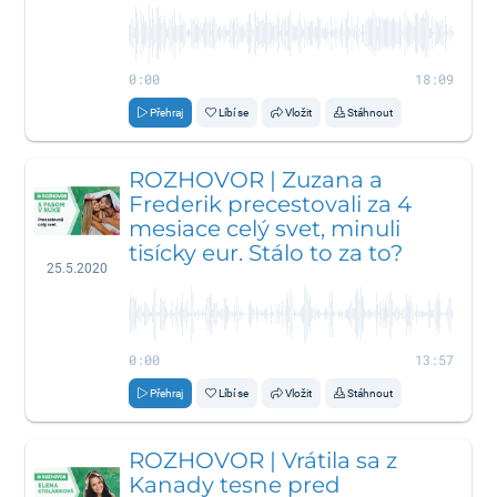
0:00
18:09
Přehraj
Líbí se
Vložit
Stáhnout
ROZHOVOR | Zuzana a
Frederik precestovali za 4
mesiace celý svet, minuli
tisícky eur. Stálo to za to?
25.5.2020
0:00
13:57
Přehraj
Líbí se
Vložit
Stáhnout
ROZHOVOR | Vrátila sa z
Kanady tesne pred