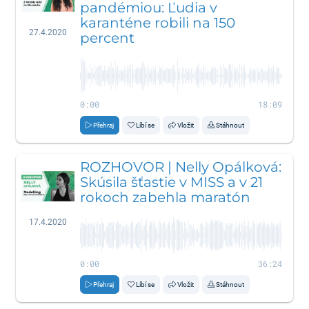
pandémiou: Ľudia v
karanténe robili na 150
27.4.2020
percent
0:00
18:09
Přehraj
Líbí se
Vložit
Stáhnout
ROZHOVOR | Nelly Opálková:
Skúsila šťastie v MISS a v 21
rokoch zabehla maratón
17.4.2020
0:00
36:24
Přehraj
Líbí se
Vložit
Stáhnout