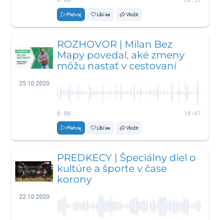
Přehraj
Líbí se
Vložit
ROZHOVOR | Milan Bez
Mapy povedal, aké zmeny
môžu nastať v cestovaní
25.10.2020
0:00
18:47
Přehraj
Líbí se
Vložit
PREDKECY | Špeciálny diel o
kultúre a športe v čase
korony
22.10.2020