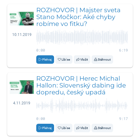
ROZHOVOR | Majster sveta
Stano Močkor: Aké chyby
robíme vo fitku?
10.11.2019
0:00
6:19
Přehraj
Líbí se
Vložit
Stáhnout
ROZHOVOR | Herec Michal
Hallon: Slovenský dabing ide
dopredu, český upadá
4.11.2019
0:00
9:17
Přehraj
Líbí se
Vložit
Stáhnout