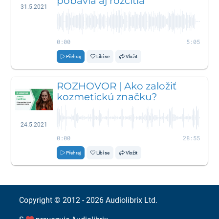
pobavia aj rozcítia
31.5.2021
0:00
5:05
Přehraj
Líbí se
Vložit
ROZHOVOR | Ako založiť
kozmetickú značku?
24.5.2021
0:00
28:55
Přehraj
Líbí se
Vložit
Copyright © 2012 - 2026
Audiolibrix Ltd.