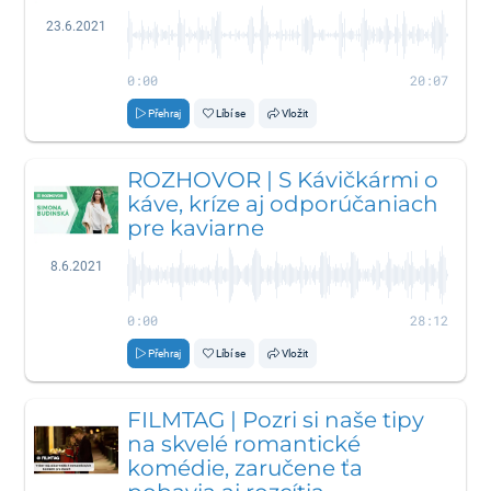
23.6.2021
0:00
20:07
Přehraj
Líbí se
Vložit
ROZHOVOR | S Kávičkármi o
káve, kríze aj odporúčaniach
pre kaviarne
8.6.2021
0:00
28:12
Přehraj
Líbí se
Vložit
FILMTAG | Pozri si naše tipy
na skvelé romantické
komédie, zaručene ťa