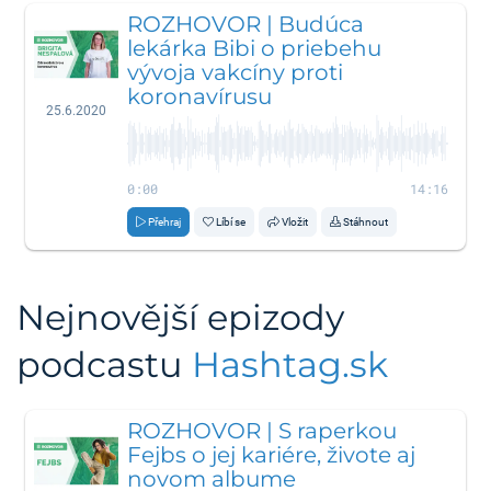
ROZHOVOR | Budúca
lekárka Bibi o priebehu
vývoja vakcíny proti
koronavírusu
25.6.2020
0:00
14:16
Přehraj
Líbí se
Vložit
Stáhnout
Nejnovější epizody
podcastu
Hashtag.sk
ROZHOVOR | S raperkou
Fejbs o jej kariére, živote aj
novom albume