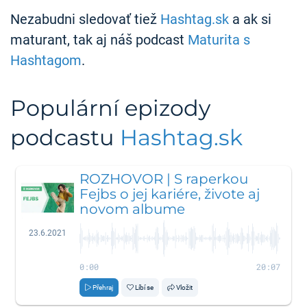
Nezabudni sledovať tiež
Hashtag.sk
a ak si
maturant, tak aj náš podcast
Maturita s
Hashtagom
.
Populární epizody
podcastu
Hashtag.sk
ROZHOVOR | S raperkou
Fejbs o jej kariére, živote aj
novom albume
23.6.2021
0:00
20:07
Přehraj
Líbí se
Vložit