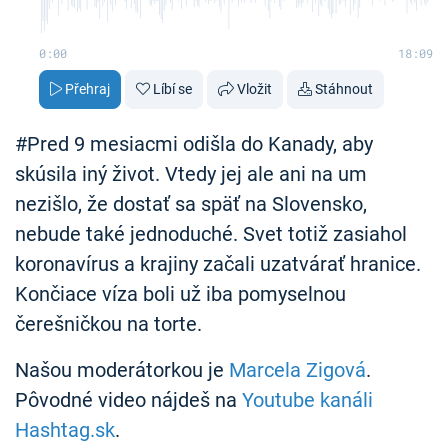
0:00
18:09
Přehraj
Líbí se
Vložit
Stáhnout
#Pred 9 mesiacmi odišla do Kanady, aby
skúsila iný život. Vtedy jej ale ani na um
nezišlo, že dostať sa späť na Slovensko,
nebude také jednoduché. Svet totiž zasiahol
koronavírus a krajiny začali uzatvárať hranice.
Končiace víza boli už iba pomyselnou
čerešničkou na torte.
Našou moderátorkou je
Marcela Zigová
.
Pôvodné video nájdeš na
Youtube kanáli
Hashtag.sk
.