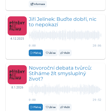
Informace
Jiří Jelínek: Buďte dobří, nic
to nepokazí
4.12.2025
0:00
20:06
Přehraj
Líbí se
Vložit
Novoroční debata tvůrců:
Stíháme žít smysluplný
život?
8.1.2026
0:00
29:52
Přehraj
Líbí se
Vložit