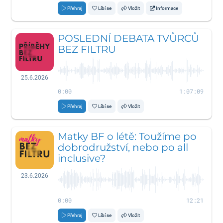
Přehraj
Líbí se
Vložit
Informace
POSLEDNÍ DEBATA TVŮRCŮ
BEZ FILTRU
25.6.2026
0:00
1:07:09
Přehraj
Líbí se
Vložit
Matky BF o létě: Toužíme po
dobrodružství, nebo po all
inclusive?
23.6.2026
0:00
12:21
Přehraj
Líbí se
Vložit