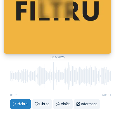
30.6.2026
0:00
50:01
Přehraj
Líbí se
Vložit
Informace