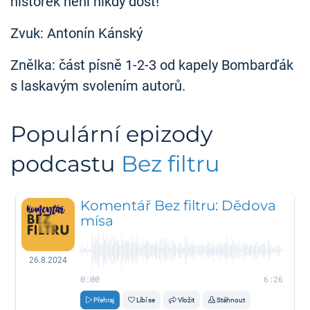
historek není nikdy dost!
Zvuk: Antonín Kánský
Znělka: část písně 1-2-3 od kapely Bombarďák
s laskavým svolením autorů.
Populární epizody
podcastu
Bez filtru
Komentář Bez filtru: Dědova
mísa
26.8.2024
0:00
6:26
Přehraj
Líbí se
Vložit
Stáhnout