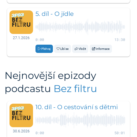
5. díl - O jídle
27.1.2026
0:00
13:30
Přehraj
Líbí se
Vložit
Informace
Nejnovější epizody
podcastu
Bez filtru
10. díl - O cestování s dětmi
30.6.2026
0:00
50:01