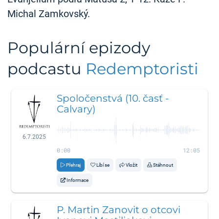
Michal Zamkovský.
Populární epizody
podcastu
Redemptoristi
Spoločenstvá (10. časť -
Calvary)
6.7.2025
0:00
12:05
Přehraj
Líbí se
Vložit
Stáhnout
Informace
P. Martin Zanovit o otcovi