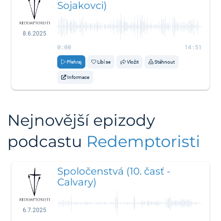
Sojakovci)
8.6.2025
0:00
14:51
Přehraj
Líbí se
Vložit
Stáhnout
Informace
Nejnovější epizody
podcastu
Redemptoristi
Spoločenstvá (10. časť -
Calvary)
6.7.2025