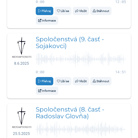
0:00
12:05
Přehraj
Líbí se
Vložit
Stáhnout
Informace
Spoločenstvá (9. časť -
Sojakovci)
8.6.2025
0:00
14:51
Přehraj
Líbí se
Vložit
Stáhnout
Informace
Spoločenstvá (8. časť -
Radoslav Glovňa)
25.5.2025