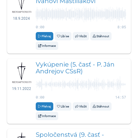
Ivanovi Mastiliakovi
18.9.2024
0:00
8:05
Přehraj
Líbí se
Vložit
Stáhnout
Informace
Vykúpenie (5. časť - P. Ján
Andrejov CSsR)
19.11.2022
0:00
14:57
Přehraj
Líbí se
Vložit
Stáhnout
Informace
Spoločenstvá (9. časť -