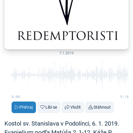
7.1.2019
0:00
9:18
Přehraj
Líbí se
Vložit
Stáhnout
Kostol sv. Stanislava v Podolínci, 6. 1. 2019.
Evanjelium podľa Matúša 2, 1-12. Káže P.