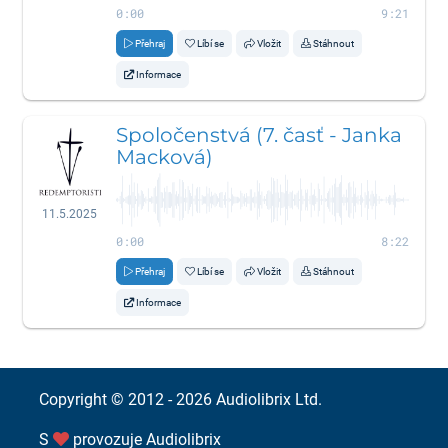
0:00
9:21
Přehraj
Líbí se
Vložit
Stáhnout
Informace
Spoločenstvá (7. časť - Janka
Macková)
11.5.2025
0:00
8:22
Přehraj
Líbí se
Vložit
Stáhnout
Informace
Copyright © 2012 - 2026
Audiolibrix Ltd.
S
provozuje
Audiolibrix