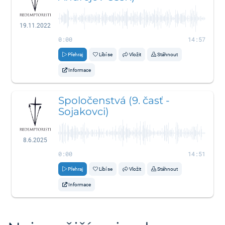
19.11.2022
0:00
14:57
Přehraj
Líbí se
Vložit
Stáhnout
Informace
Spoločenstvá (9. časť -
Sojakovci)
8.6.2025
0:00
14:51
Přehraj
Líbí se
Vložit
Stáhnout
Informace