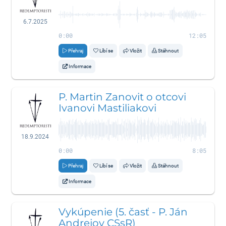
6.7.2025
0:00
12:05
Přehraj
Líbí se
Vložit
Stáhnout
Informace
P. Martin Zanovit o otcovi
Ivanovi Mastiliakovi
18.9.2024
0:00
8:05
Přehraj
Líbí se
Vložit
Stáhnout
Informace
Vykúpenie (5. časť - P. Ján
Andrejov CSsR)