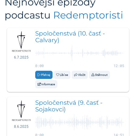
Nejnovější epizody
podcastu
Redemptoristi
Spoločenstvá (10. časť -
Calvary)
6.7.2025
0:00
12:05
Přehraj
Líbí se
Vložit
Stáhnout
Informace
Spoločenstvá (9. časť -
Sojakovci)
8.6.2025
0:00
14:51