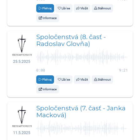
Přehraj
Líbí se
Vložit
Stáhnout
Informace
Spoločenstvá (8. časť -
Radoslav Glovňa)
25.5.2025
0:00
9:21
Přehraj
Líbí se
Vložit
Stáhnout
Informace
Spoločenstvá (7. časť - Janka
Macková)
11.5.2025