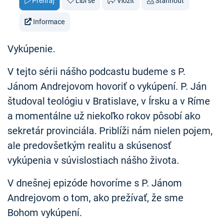
Přehraj
Líbí se
Vložit
Stáhnout
Informace
Vykúpenie.
V tejto sérii nášho podcastu budeme s P.
Jánom Andrejovom hovoriť o vykúpení. P. Ján
študoval teológiu v Bratislave, v Írsku a v Ríme
a momentálne už niekoľko rokov pôsobí ako
sekretár provinciála. Priblíži nám nielen pojem,
ale predovšetkým realitu a skúsenosť
vykúpenia v súvislostiach nášho života.
V dnešnej epizóde hovoríme s P. Jánom
Andrejovom o tom, ako prežívať, že sme
Bohom vykúpení.