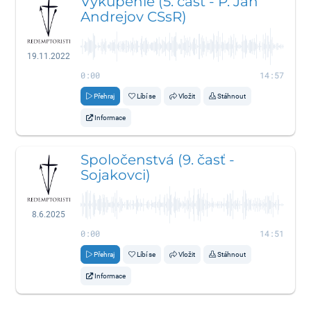
Vykúpenie (5. časť - P. Ján
Andrejov CSsR)
19.11.2022
0:00
14:57
Přehraj
Líbí se
Vložit
Stáhnout
Informace
Spoločenstvá (9. časť -
Sojakovci)
8.6.2025
0:00
14:51
Přehraj
Líbí se
Vložit
Stáhnout
Informace