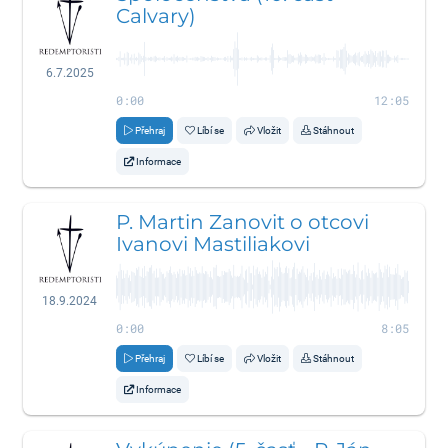
Calvary)
6.7.2025
0:00
12:05
Přehraj
Líbí se
Vložit
Stáhnout
Informace
P. Martin Zanovit o otcovi
Ivanovi Mastiliakovi
18.9.2024
0:00
8:05
Přehraj
Líbí se
Vložit
Stáhnout
Informace