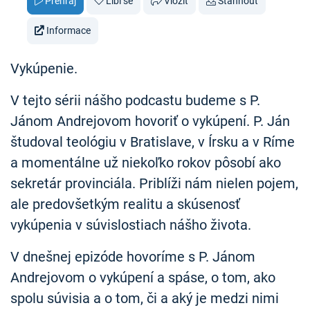
Přehraj
Líbí se
Vložit
Stáhnout
Informace
Vykúpenie.
V tejto sérii nášho podcastu budeme s P.
Jánom Andrejovom hovoriť o vykúpení. P. Ján
študoval teológiu v Bratislave, v Írsku a v Ríme
a momentálne už niekoľko rokov pôsobí ako
sekretár provinciála. Priblíži nám nielen pojem,
ale predovšetkým realitu a skúsenosť
vykúpenia v súvislostiach nášho života.
V dnešnej epizóde hovoríme s P. Jánom
Andrejovom o vykúpení a spáse, o tom, ako
spolu súvisia a o tom, či a aký je medzi nimi