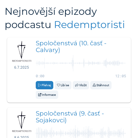
Nejnovější epizody
podcastu
Redemptoristi
Spoločenstvá (10. časť -
Calvary)
6.7.2025
0:00
12:05
Přehraj
Líbí se
Vložit
Stáhnout
Informace
Spoločenstvá (9. časť -
Sojakovci)
8.6.2025