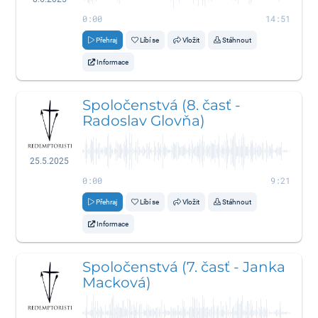
0:00
14:51
Přehraj
Líbí se
Vložit
Stáhnout
Informace
Spoločenstvá (8. časť -
Radoslav Glovňa)
25.5.2025
0:00
9:21
Přehraj
Líbí se
Vložit
Stáhnout
Informace
Spoločenstvá (7. časť - Janka
Macková)