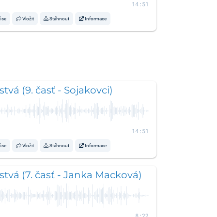
14:51
í se
Vložit
Stáhnout
Informace
tvá (9. časť - Sojakovci)
14:51
í se
Vložit
Stáhnout
Informace
tvá (7. časť - Janka Macková)
8:22