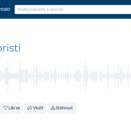
ntakt
isti
Líbí se
Vložit
Stáhnout