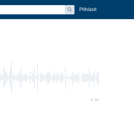
Přihlásit
hledat
9:59