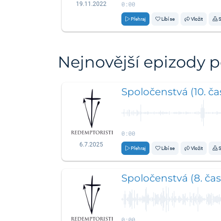
0:00
19.11.2022
Přehraj
Líbí se
Vložit
S
Nejnovější epizody 
Spoločenstvá (10. čas
0:00
6.7.2025
Přehraj
Líbí se
Vložit
S
Spoločenstvá (8. čas
0:00