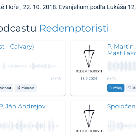
é Hoře , 22. 10. 2018. Evanjelium podľa Lukáša 12,
podcastu
Redemptoristi
ť - Calvary)
P. Martin
Mastiliak
12:05
0:00
18.9.2024
táhnout
Informace
Přehraj
Líb
 P. Ján Andrejov
Spoločens