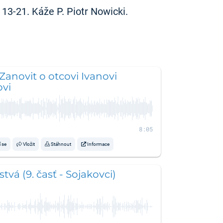
 13-21. Káže P. Piotr Nowicki.
 Zanovit o otcovi Ivanovi
ovi
8:05
í se
Vložit
Stáhnout
Informace
tvá (9. časť - Sojakovci)