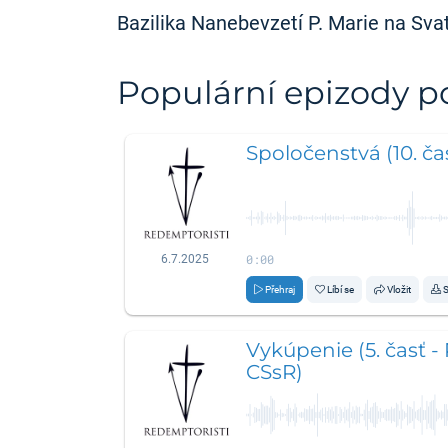
Bazilika Nanebevzetí P. Marie na Svat
Populární epizody 
Spoločenstvá (10. čas
0:00
6.7.2025
Přehraj
Líbí se
Vložit
S
Vykúpenie (5. časť -
CSsR)