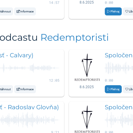
14:57
0:00
8.6.2025
táhnout
Informace
Přehraj
Líb
podcastu
Redemptoristi
ť - Calvary)
Spoločens
12:05
0:00
8.6.2025
táhnout
Informace
Přehraj
Líb
ť - Radoslav Glovňa)
Spoločens
9:21
0:00