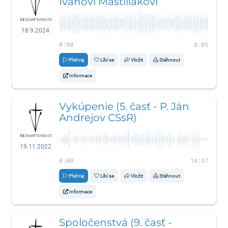
Ivanovi Mastiliakovi
18.9.2024
0:00
8:05
Přehraj
Líbí se
Vložit
Stáhnout
Informace
Vykúpenie (5. časť - P. Ján
Andrejov CSsR)
19.11.2022
0:00
14:57
Přehraj
Líbí se
Vložit
Stáhnout
Informace
Spoločenstvá (9. časť -