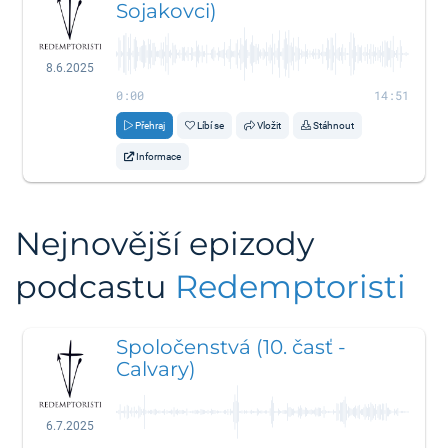
Sojakovci)
8.6.2025
0:00
14:51
Přehraj
Líbí se
Vložit
Stáhnout
Informace
Nejnovější epizody
podcastu
Redemptoristi
Spoločenstvá (10. časť -
Calvary)
6.7.2025