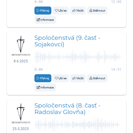
0:00
12:05
Přehraj
Líbí se
Vložit
Stáhnout
Informace
Spoločenstvá (9. časť -
Sojakovci)
8.6.2025
0:00
14:51
Přehraj
Líbí se
Vložit
Stáhnout
Informace
Spoločenstvá (8. časť -
Radoslav Glovňa)
25.5.2025