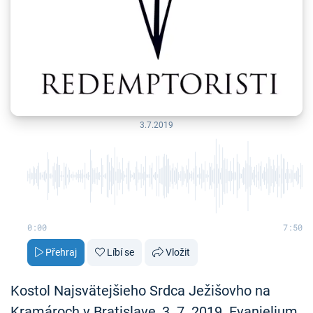
3.7.2019
0:00
7:50
Přehraj
Líbí se
Vložit
Kostol Najsvätejšieho Srdca Ježišovho na
Kramároch v Bratislave, 3. 7. 2019. Evanjelium