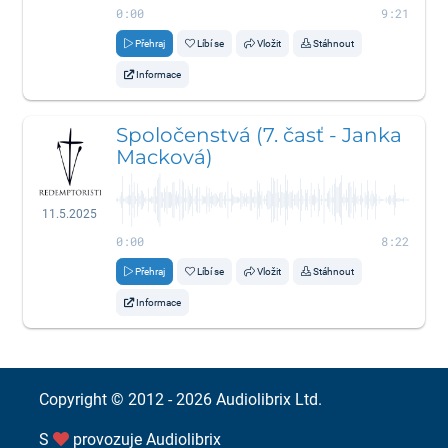
0:00
9:21
Přehraj
Líbí se
Vložit
Stáhnout
Informace
Spoločenstvá (7. časť - Janka
Macková)
11.5.2025
0:00
8:22
Přehraj
Líbí se
Vložit
Stáhnout
Informace
Copyright © 2012 - 2026
Audiolibrix Ltd.
S
provozuje
Audiolibrix