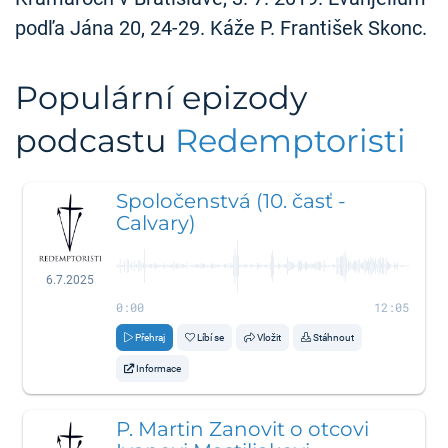
podľa Jána 20, 24-29. Káže P. František Skonc.
Populární epizody
podcastu
Redemptoristi
Spoločenstvá (10. časť -
Calvary)
6.7.2025
0:00
12:05
Přehraj
Líbí se
Vložit
Stáhnout
Informace
P. Martin Zanovit o otcovi