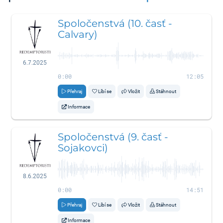
Spoločenstvá (10. časť -
Calvary)
6.7.2025
0:00
12:05
Přehraj
Líbí se
Vložit
Stáhnout
Informace
Spoločenstvá (9. časť -
Sojakovci)
8.6.2025
0:00
14:51
Přehraj
Líbí se
Vložit
Stáhnout
Informace