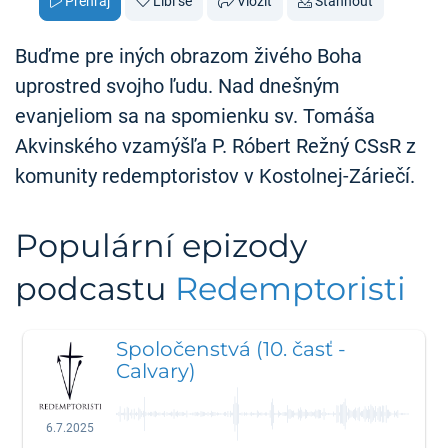
Přehraj
Líbí se
Vložit
Stáhnout
Buďme pre iných obrazom živého Boha
uprostred svojho ľudu. Nad dnešným
evanjeliom sa na spomienku sv. Tomáša
Akvinského vzamýšľa P. Róbert Režný CSsR z
komunity redemptoristov v Kostolnej-Záriečí.
Populární epizody
podcastu
Redemptoristi
Spoločenstvá (10. časť -
Calvary)
6.7.2025