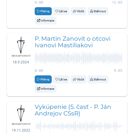
0:00
12:05
Přehraj
Líbí se
Vložit
Stáhnout
Informace
P. Martin Zanovit o otcovi
Ivanovi Mastiliakovi
18.9.2024
0:00
8:05
Přehraj
Líbí se
Vložit
Stáhnout
Informace
Vykúpenie (5. časť - P. Ján
Andrejov CSsR)
19.11.2022