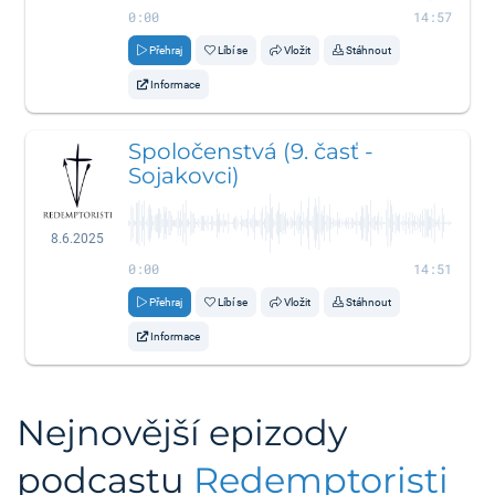
0:00
14:57
Přehraj
Líbí se
Vložit
Stáhnout
Informace
Spoločenstvá (9. časť -
Sojakovci)
8.6.2025
0:00
14:51
Přehraj
Líbí se
Vložit
Stáhnout
Informace
Nejnovější epizody
podcastu
Redemptoristi