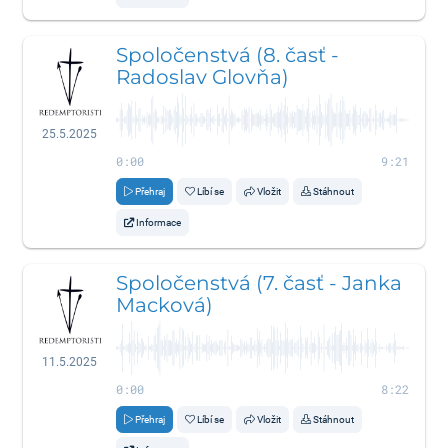
Spoločenstvá (8. časť -
Radoslav Glovňa)
25.5.2025
0:00
9:21
Přehraj
Líbí se
Vložit
Stáhnout
Informace
Spoločenstvá (7. časť - Janka
Macková)
11.5.2025
0:00
8:22
Přehraj
Líbí se
Vložit
Stáhnout