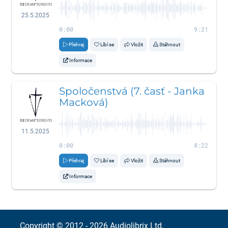
25.5.2025
0:00
9:21
Přehraj
Líbí se
Vložit
Stáhnout
Informace
Spoločenstvá (7. časť - Janka
Macková)
11.5.2025
0:00
8:22
Přehraj
Líbí se
Vložit
Stáhnout
Informace
Copyright © 2012 - 2026
Audiolibrix Ltd.