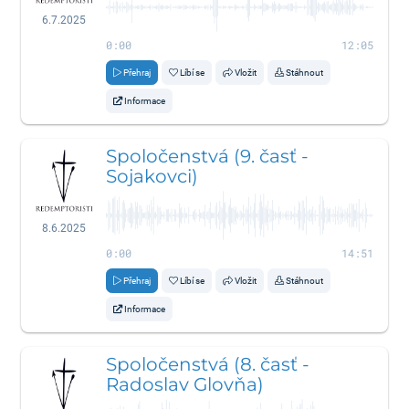
6.7.2025
0:00
12:05
Přehraj
Líbí se
Vložit
Stáhnout
Informace
Spoločenstvá (9. časť -
Sojakovci)
8.6.2025
0:00
14:51
Přehraj
Líbí se
Vložit
Stáhnout
Informace
Spoločenstvá (8. časť -
Radoslav Glovňa)