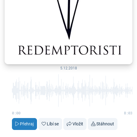
5.12.2018
0:00
8:03
Přehraj
Líbí se
Vložit
Stáhnout