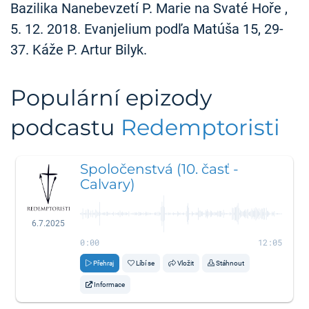
Bazilika Nanebevzetí P. Marie na Svaté Hoře ,
5. 12. 2018. Evanjelium podľa Matúša 15, 29-
37. Káže P. Artur Bilyk.
Populární epizody
podcastu
Redemptoristi
Spoločenstvá (10. časť -
Calvary)
6.7.2025
0:00
12:05
Přehraj
Líbí se
Vložit
Stáhnout
Informace