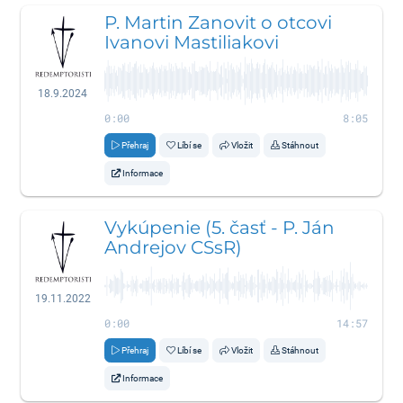
P. Martin Zanovit o otcovi
Ivanovi Mastiliakovi
18.9.2024
0:00
8:05
Přehraj
Líbí se
Vložit
Stáhnout
Informace
Vykúpenie (5. časť - P. Ján
Andrejov CSsR)
19.11.2022
0:00
14:57
Přehraj
Líbí se
Vložit
Stáhnout
Informace