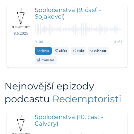
Spoločenstvá (9. časť -
Sojakovci)
8.6.2025
0:00
14:51
Přehraj
Líbí se
Vložit
Stáhnout
Informace
Nejnovější epizody
podcastu
Redemptoristi
Spoločenstvá (10. časť -
Calvary)