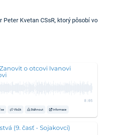
r Peter Kvetan CSsR, ktorý pôsobí vo
 Zanovit o otcovi Ivanovi
ovi
8:05
í se
Vložit
Stáhnout
Informace
tvá (9. časť - Sojakovci)