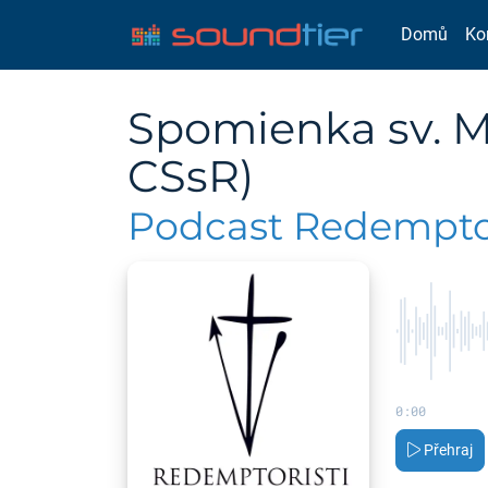
Domů
Ko
Spomienka sv. Ma
CSsR)
Podcast Redemptor
0:00
Přehraj