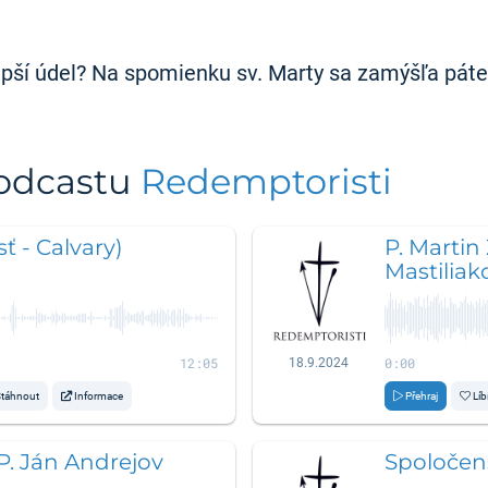
lepší údel? Na spomienku sv. Marty sa zamýšľa páte
podcastu
Redemptoristi
ť - Calvary)
P. Martin
Mastiliak
12:05
0:00
18.9.2024
táhnout
Informace
Přehraj
Líb
 P. Ján Andrejov
Spoločens