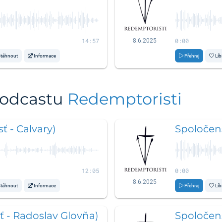
14:57
0:00
8.6.2025
táhnout
Informace
Přehraj
Líb
podcastu
Redemptoristi
ť - Calvary)
Spoločens
12:05
0:00
8.6.2025
táhnout
Informace
Přehraj
Líb
ť - Radoslav Glovňa)
Spoločens