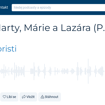
ntakt
rty, Márie a Lazára (P
isti
Líbí se
Vložit
Stáhnout