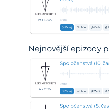
0:00
19.11.2022
Přehraj
Líbí se
Vložit
S
Nejnovější epizody 
Spoločenstvá (10. čas
0:00
6.7.2025
Přehraj
Líbí se
Vložit
S
Spoločenstvá (8. čas