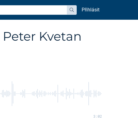
Přihlásit
hledat
. Peter Kvetan
3:02