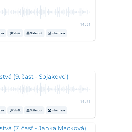
14:51
í se
Vložit
Stáhnout
Informace
tvá (9. časť - Sojakovci)
14:51
í se
Vložit
Stáhnout
Informace
tvá (7. časť - Janka Macková)