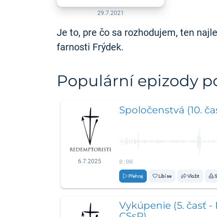
29.7.2021
Je to, pre čo sa rozhodujem, ten naj
farnosti Frýdek.
Populární epizody 
Spoločenstvá (10. čas
0:00
6.7.2025
Přehraj
Líbí se
Vložit
S
Vykúpenie (5. časť -
CSsR)