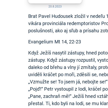
20.8.2023
Brat Pavel Hudousek zložil v nedeľu 
vikára provinciála redemptoristov Pr
poslušnosti, ako aj sľub a prísahu zot
Evangelium Mt 14, 22-23
Když Ježíš nasytil zástupy, hned poto
zástupy. Když zástupy rozpustil, vyst
daleko od břehu a vlny jí zmítaly, pro
uviděli kráčet po moři, zděsili se, neb
„Vzmužte se! To jsem já, nebojte se!“ 
„Pojď!“ Petr vystoupil z lodi, kráčel p
„Pane, zachraň mě!“ Ježíš hned vztáhl 
přestal. Ti, kdo byli na lodi, se mu klan