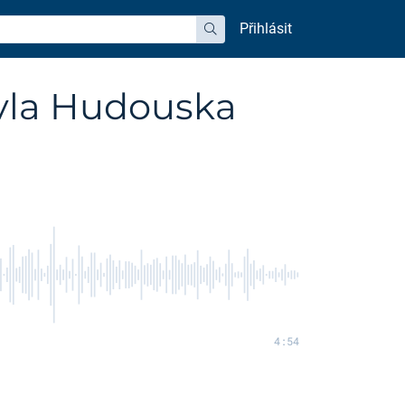
Přihlásit
hledat
avla Hudouska
4:54