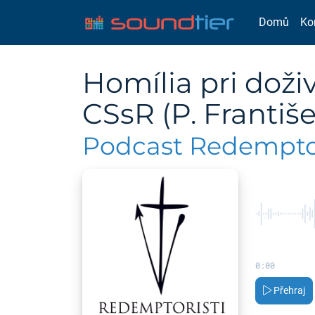
Domů
Ko
Homília pri dož
CSsR (P. Františ
Podcast Redemptor
0:00
Přehraj