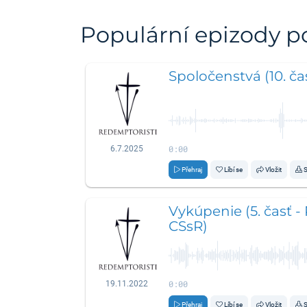
Populární epizody 
Spoločenstvá (10. čas
0:00
6.7.2025
Přehraj
Líbí se
Vložit
S
Vykúpenie (5. časť -
CSsR)
0:00
19.11.2022
Přehraj
Líbí se
Vložit
S