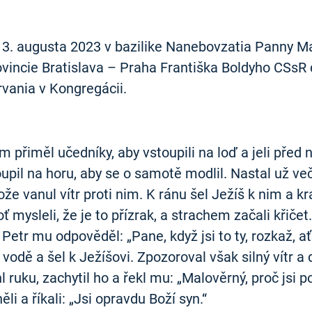
13. augusta 2023 v bazilike Nanebovzatia Panny Má
ovincie Bratislava – Praha Františka Boldyho CSsR 
rvania v Kongregácii.
m přiměl učedníky, aby vstoupili na loď a jeli před 
oupil na horu, aby se o samotě modlil. Nastal už ve
tože vanul vítr proti nim. K ránu šel Ježíš k nim a k
oť mysleli, že je to přízrak, a strachem začali křiče
Petr mu odpověděl: „Pane, když jsi to ty, rozkaž, ať 
o vodě a šel k Ježíšovi. Zpozoroval však silný vítr a 
ruku, zachytil ho a řekl mu: „Malověrný, proč jsi po
ěli a říkali: „Jsi opravdu Boží syn.“