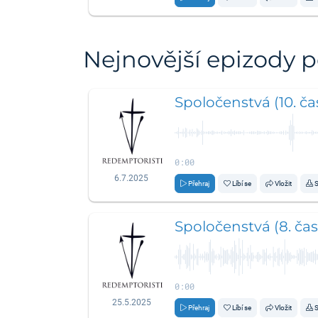
Nejnovější epizody 
Spoločenstvá (10. čas
0:00
6.7.2025
Přehraj
Líbí se
Vložit
S
Spoločenstvá (8. čas
0:00
25.5.2025
Přehraj
Líbí se
Vložit
S