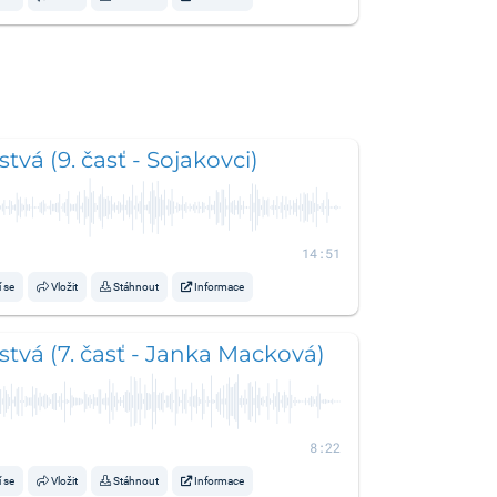
tvá (9. časť - Sojakovci)
14:51
í se
Vložit
Stáhnout
Informace
tvá (7. časť - Janka Macková)
8:22
í se
Vložit
Stáhnout
Informace