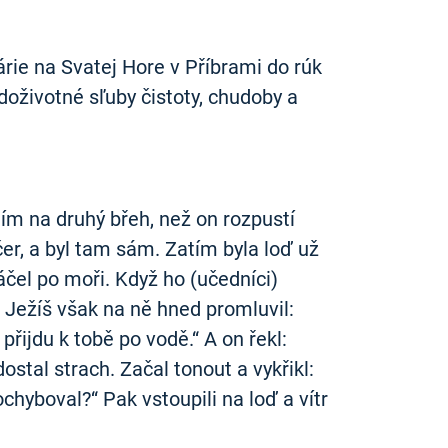
rie na Svatej Hore v Příbrami do rúk
doživotné sľuby čistoty, chudoby a
ním na druhý břeh, než on rozpustí
čer, a byl tam sám. Zatím byla loď už
ráčel po moři. Když ho (učedníci)
t. Ježíš však na ně hned promluvil:
přijdu k tobě po vodě.“ A on řekl:
dostal strach. Začal tonout a vykřikl:
chyboval?“ Pak vstoupili na loď a vítr