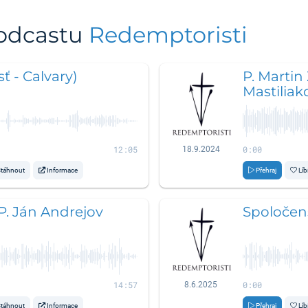
podcastu
Redemptoristi
ť - Calvary)
P. Martin
Mastiliak
12:05
0:00
18.9.2024
táhnout
Informace
Přehraj
Líb
 P. Ján Andrejov
Spoločens
14:57
0:00
8.6.2025
táhnout
Informace
Přehraj
Líb