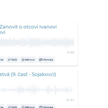
 Zanovit o otcovi Ivanovi
ovi
8:05
í se
Vložit
Stáhnout
Informace
tvá (9. časť - Sojakovci)
14:51
í se
Vložit
Stáhnout
Informace