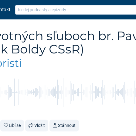
ntakt
ivotných sľuboch br. P
ek Boldy CSsR)
isti
Líbí se
Vložit
Stáhnout