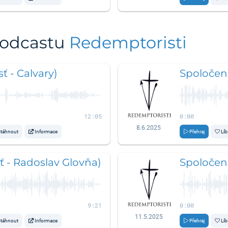
podcastu
Redemptoristi
ť - Calvary)
Spoločens
12:05
0:00
8.6.2025
táhnout
Informace
Přehraj
Líb
ť - Radoslav Glovňa)
Spoločens
9:21
0:00
11.5.2025
táhnout
Informace
Přehraj
Líb