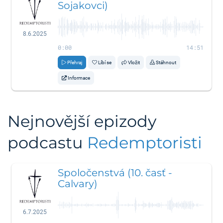
Sojakovci)
8.6.2025
0:00
14:51
Přehraj
Líbí se
Vložit
Stáhnout
Informace
Nejnovější epizody
podcastu
Redemptoristi
Spoločenstvá (10. časť -
Calvary)
6.7.2025