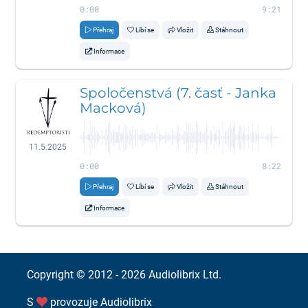
0:00
9:21
Přehraj
Líbí se
Vložit
Stáhnout
Informace
Spoločenstvá (7. časť - Janka
Macková)
11.5.2025
0:00
8:22
Přehraj
Líbí se
Vložit
Stáhnout
Informace
Copyright © 2012 - 2026
Audiolibrix Ltd.
S
provozuje
Audiolibrix