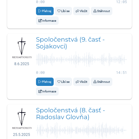
0:00
12:05
Přehraj
Líbí se
Vložit
Stáhnout
Informace
Spoločenstvá (9. časť -
Sojakovci)
8.6.2025
0:00
14:51
Přehraj
Líbí se
Vložit
Stáhnout
Informace
Spoločenstvá (8. časť -
Radoslav Glovňa)
25.5.2025