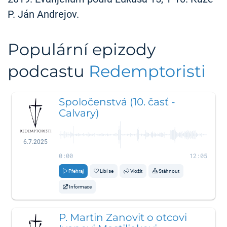
P. Ján Andrejov.
Populární epizody
podcastu
Redemptoristi
Spoločenstvá (10. časť -
Calvary)
6.7.2025
0:00
12:05
Přehraj
Líbí se
Vložit
Stáhnout
Informace
P. Martin Zanovit o otcovi