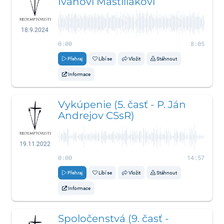
Ivanovi Mastiliakovi
18.9.2024
0:00
8:05
Přehraj
Líbí se
Vložit
Stáhnout
Informace
Vykúpenie (5. časť - P. Ján
Andrejov CSsR)
19.11.2022
0:00
14:57
Přehraj
Líbí se
Vložit
Stáhnout
Informace
Spoločenstvá (9. časť -