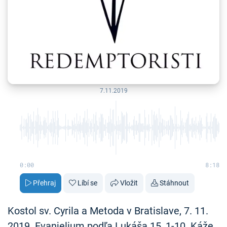
7.11.2019
0:00
8:18
Přehraj
Líbí se
Vložit
Stáhnout
Kostol sv. Cyrila a Metoda v Bratislave, 7. 11.
2019. Evanjelium podľa Lukáša 15, 1-10. Káže