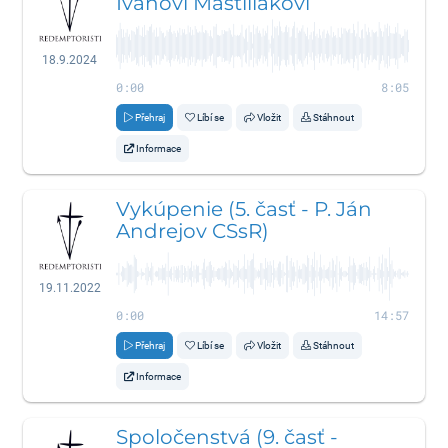
Ivanovi Mastiliakovi
18.9.2024
0:00
8:05
Přehraj
Líbí se
Vložit
Stáhnout
Informace
Vykúpenie (5. časť - P. Ján
Andrejov CSsR)
19.11.2022
0:00
14:57
Přehraj
Líbí se
Vložit
Stáhnout
Informace
Spoločenstvá (9. časť -