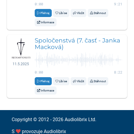
0:00
9:21
Přehraj
Líbí se
Vložit
Stáhnout
Informace
Spoločenstvá (7. časť - Janka
Macková)
11.5.2025
0:00
8:22
Přehraj
Líbí se
Vložit
Stáhnout
Informace
Copyright © 2012 - 2026
Audiolibrix Ltd.
S
provozuje
Audiolibrix