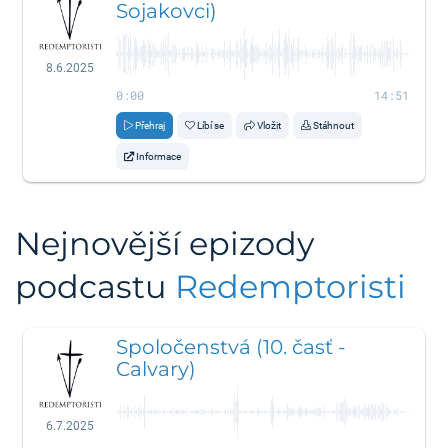
Sojakovci)
8.6.2025
0:00
14:51
Přehraj
Líbí se
Vložit
Stáhnout
Informace
Nejnovější epizody
podcastu
Redemptoristi
Spoločenstvá (10. časť -
Calvary)
6.7.2025