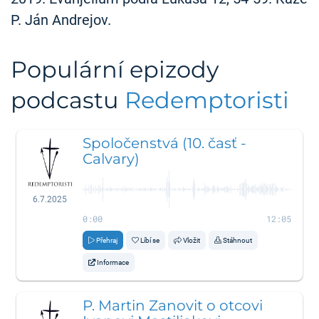
P. Ján Andrejov.
Populární epizody
podcastu
Redemptoristi
Spoločenstvá (10. časť -
Calvary)
6.7.2025
0:00
12:05
Přehraj
Líbí se
Vložit
Stáhnout
Informace
P. Martin Zanovit o otcovi