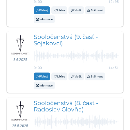
0:00
12:05
Přehraj
Líbí se
Vložit
Stáhnout
Informace
Spoločenstvá (9. časť -
Sojakovci)
8.6.2025
0:00
14:51
Přehraj
Líbí se
Vložit
Stáhnout
Informace
Spoločenstvá (8. časť -
Radoslav Glovňa)
25.5.2025