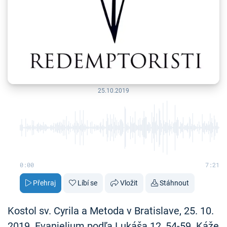
25.10.2019
0:00
7:21
Přehraj
Líbí se
Vložit
Stáhnout
Kostol sv. Cyrila a Metoda v Bratislave, 25. 10.
2019. Evanjelium podľa Lukáša 12, 54-59. Káže