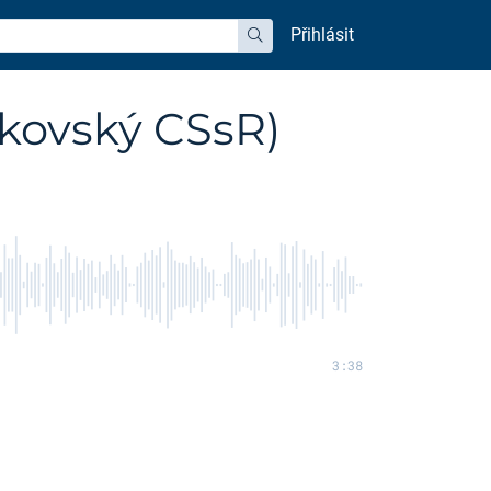
Přihlásit
hledat
kovský CSsR)
3:38