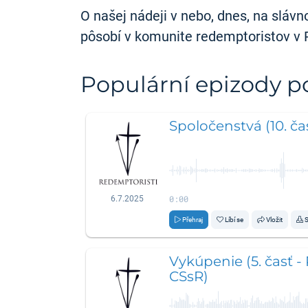
O našej nádeji v nebo, dnes, na sláv
pôsobí v komunite redemptoristov v P
Populární epizody 
Spoločenstvá (10. čas
0:00
6.7.2025
Přehraj
Líbí se
Vložit
S
Vykúpenie (5. časť -
CSsR)