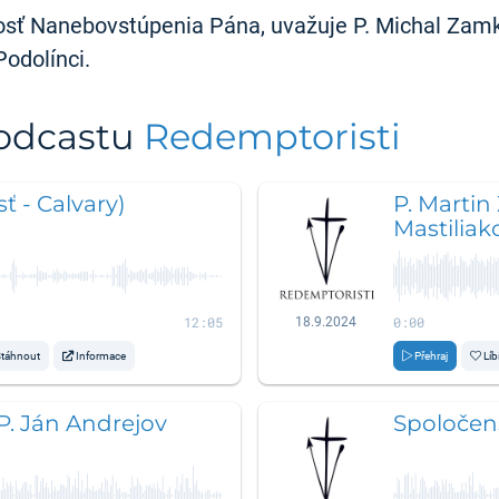
nosť Nanebovstúpenia Pána, uvažuje P. Michal Zamk
odolínci.
podcastu
Redemptoristi
ť - Calvary)
P. Martin
Mastiliak
12:05
0:00
18.9.2024
táhnout
Informace
Přehraj
Líb
 P. Ján Andrejov
Spoločens