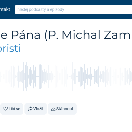
ntakt
 Pána (P. Michal Zam
isti
Líbí se
Vložit
Stáhnout