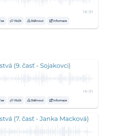
14:51
í se
Vložit
Stáhnout
Informace
tvá (9. časť - Sojakovci)
14:51
í se
Vložit
Stáhnout
Informace
tvá (7. časť - Janka Macková)