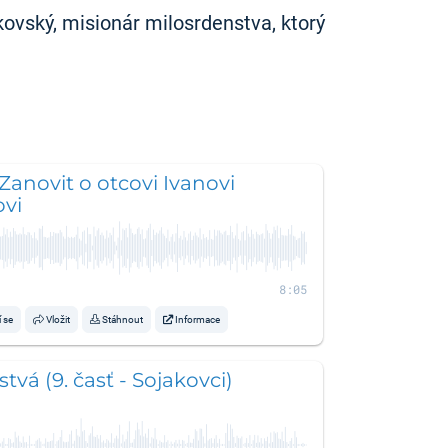
ovský, misionár milosrdenstva, ktorý
 Zanovit o otcovi Ivanovi
ovi
8:05
í se
Vložit
Stáhnout
Informace
tvá (9. časť - Sojakovci)