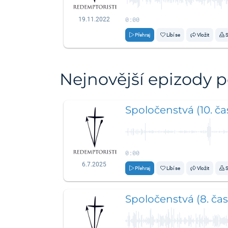
0:00
19.11.2022
Přehraj
Líbí se
Vložit
S
Nejnovější epizody 
Spoločenstvá (10. čas
0:00
6.7.2025
Přehraj
Líbí se
Vložit
S
Spoločenstvá (8. čas