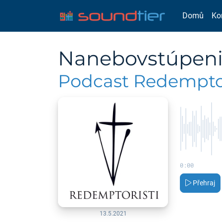
Domů
Ko
Nanebovstúpenie
Podcast Redemptor
0:00
Přehraj
13.5.2021