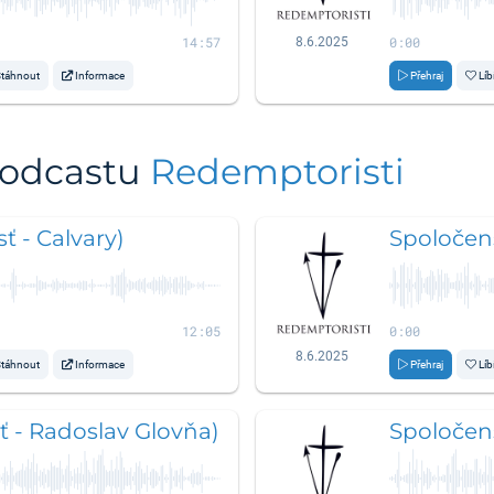
14:57
0:00
8.6.2025
táhnout
Informace
Přehraj
Líb
podcastu
Redemptoristi
ť - Calvary)
Spoločens
12:05
0:00
8.6.2025
táhnout
Informace
Přehraj
Líb
ť - Radoslav Glovňa)
Spoločens