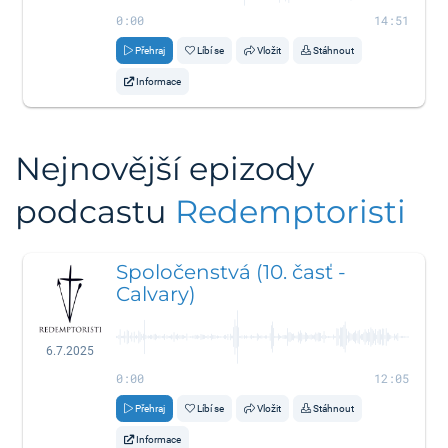
0:00
14:51
Přehraj
Líbí se
Vložit
Stáhnout
Informace
Nejnovější epizody
podcastu
Redemptoristi
Spoločenstvá (10. časť -
Calvary)
6.7.2025
0:00
12:05
Přehraj
Líbí se
Vložit
Stáhnout
Informace