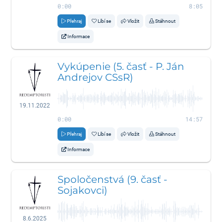
0:00
8:05
Přehraj
Líbí se
Vložit
Stáhnout
Informace
Vykúpenie (5. časť - P. Ján
Andrejov CSsR)
19.11.2022
0:00
14:57
Přehraj
Líbí se
Vložit
Stáhnout
Informace
Spoločenstvá (9. časť -
Sojakovci)
8.6.2025