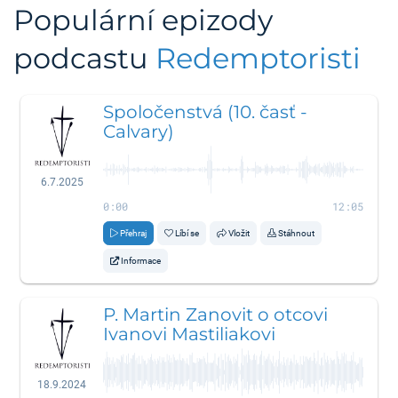
Populární epizody
podcastu
Redemptoristi
Spoločenstvá (10. časť -
Calvary)
6.7.2025
0:00
12:05
Přehraj
Líbí se
Vložit
Stáhnout
Informace
P. Martin Zanovit o otcovi
Ivanovi Mastiliakovi
18.9.2024