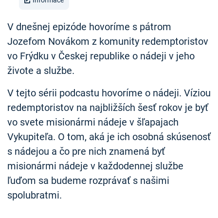
Informace
V dnešnej epizóde hovoríme s pátrom
Jozefom Novákom z komunity redemptoristov
vo Frýdku v Českej republike o nádeji v jeho
živote a službe.
V tejto sérii podcastu hovoríme o nádeji. Víziou
redemptoristov na najbližších šesť rokov je byť
vo svete misionármi nádeje v šľapajach
Vykupiteľa. O tom, aká je ich osobná skúsenosť
s nádejou a čo pre nich znamená byť
misionármi nádeje v každodennej službe
ľuďom sa budeme rozprávať s našimi
spolubratmi.