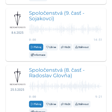
Spoločenstvá (9. časť -
Sojakovci)
8.6.2025
0:00
14:51
Přehraj
Líbí se
Vložit
Stáhnout
Informace
Spoločenstvá (8. časť -
Radoslav Glovňa)
25.5.2025
0:00
9:21
Přehraj
Líbí se
Vložit
Stáhnout
Informace