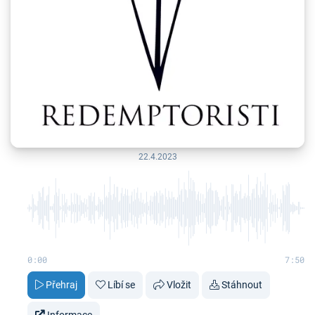
22.4.2023
0:00
7:50
Přehraj
Líbí se
Vložit
Stáhnout