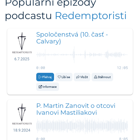
Populární epizody
podcastu
Redemptoristi
Spoločenstvá (10. časť -
Calvary)
6.7.2025
0:00
12:05
Přehraj
Líbí se
Vložit
Stáhnout
Informace
P. Martin Zanovit o otcovi
Ivanovi Mastiliakovi
18.9.2024
0:00
8:05