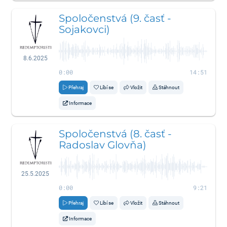
Spoločenstvá (9. časť -
Sojakovci)
8.6.2025
0:00
14:51
Přehraj
Líbí se
Vložit
Stáhnout
Informace
Spoločenstvá (8. časť -
Radoslav Glovňa)
25.5.2025
0:00
9:21
Přehraj
Líbí se
Vložit
Stáhnout
Informace