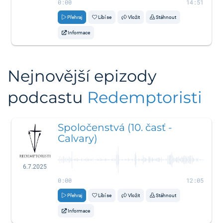
0:00
14:51
Přehraj
Líbí se
Vložit
Stáhnout
Informace
Nejnovější epizody
podcastu
Redemptoristi
Spoločenstvá (10. časť -
Calvary)
6.7.2025
0:00
12:05
Přehraj
Líbí se
Vložit
Stáhnout
Informace