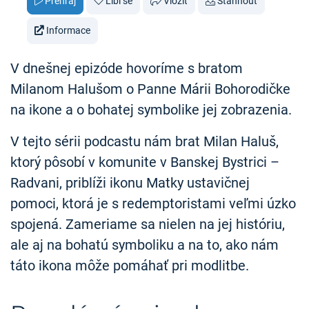
Přehraj
Líbí se
Vložit
Stáhnout
Informace
V dnešnej epizóde hovoríme s bratom
Milanom Halušom o Panne Márii Bohorodičke
na ikone a o bohatej symbolike jej zobrazenia.
V tejto sérii podcastu nám brat Milan Haluš,
ktorý pôsobí v komunite v Banskej Bystrici –
Radvani, priblíži ikonu Matky ustavičnej
pomoci, ktorá je s redemptoristami veľmi úzko
spojená. Zameriame sa nielen na jej históriu,
ale aj na bohatú symboliku a na to, ako nám
táto ikona môže pomáhať pri modlitbe.