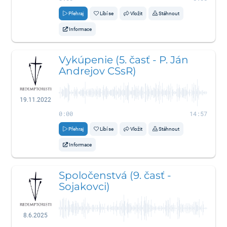
Přehraj
Líbí se
Vložit
Stáhnout
Informace
Vykúpenie (5. časť - P. Ján
Andrejov CSsR)
19.11.2022
0:00
14:57
Přehraj
Líbí se
Vložit
Stáhnout
Informace
Spoločenstvá (9. časť -
Sojakovci)
8.6.2025