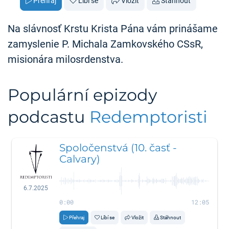
Přehraj
Líbí se
Vložit
Stáhnout
Na slávnosť Krstu Krista Pána vám prinášame
zamyslenie P. Michala Zamkovského CSsR,
misionára milosrdenstva.
Populární epizody
podcastu
Redemptoristi
Spoločenstvá (10. časť -
Calvary)
6.7.2025
0:00
12:05
Přehraj
Líbí se
Vložit
Stáhnout