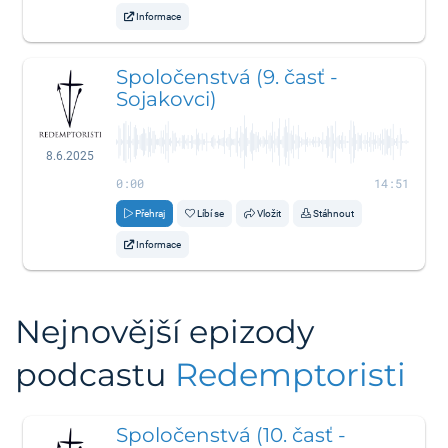
Informace
Spoločenstvá (9. časť -
Sojakovci)
8.6.2025
0:00
14:51
Přehraj
Líbí se
Vložit
Stáhnout
Informace
Nejnovější epizody
podcastu
Redemptoristi
Spoločenstvá (10. časť -