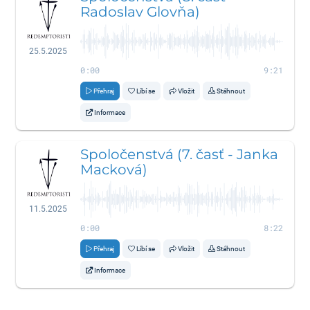
Radoslav Glovňa)
25.5.2025
0:00
9:21
Přehraj
Líbí se
Vložit
Stáhnout
Informace
Spoločenstvá (7. časť - Janka
Macková)
11.5.2025
0:00
8:22
Přehraj
Líbí se
Vložit
Stáhnout
Informace