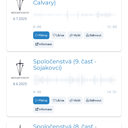
Calvary)
6.7.2025
0:00
12:05
Přehraj
Líbí se
Vložit
Stáhnout
Informace
Spoločenstvá (9. časť -
Sojakovci)
8.6.2025
0:00
14:51
Přehraj
Líbí se
Vložit
Stáhnout
Informace
Spoločenstvá (8. časť -