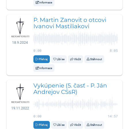
Informace
P. Martin Zanovit o otcovi
Ivanovi Mastiliakovi
18.9.2024
0:00
8:05
Přehraj
Líbí se
Vložit
Stáhnout
Informace
Vykúpenie (5. časť - P. Ján
Andrejov CSsR)
19.11.2022
0:00
14:57
Přehraj
Líbí se
Vložit
Stáhnout