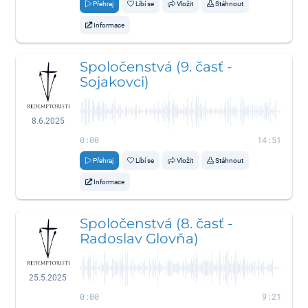
Přehraj
Líbí se
Vložit
Stáhnout
Informace
Spoločenstvá (9. časť -
Sojakovci)
8.6.2025
0:00
14:51
Přehraj
Líbí se
Vložit
Stáhnout
Informace
Spoločenstvá (8. časť -
Radoslav Glovňa)
25.5.2025
0:00
9:21