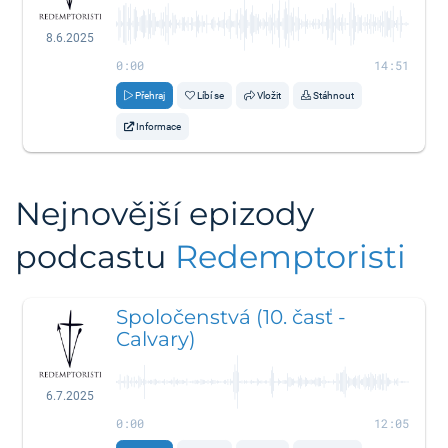
8.6.2025
0:00
14:51
Přehraj
Líbí se
Vložit
Stáhnout
Informace
Nejnovější epizody
podcastu
Redemptoristi
Spoločenstvá (10. časť -
Calvary)
6.7.2025
0:00
12:05