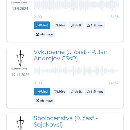
18.9.2024
0:00
8:05
Přehraj
Líbí se
Vložit
Stáhnout
Informace
Vykúpenie (5. časť - P. Ján
Andrejov CSsR)
19.11.2022
0:00
14:57
Přehraj
Líbí se
Vložit
Stáhnout
Informace
Spoločenstvá (9. časť -
Sojakovci)