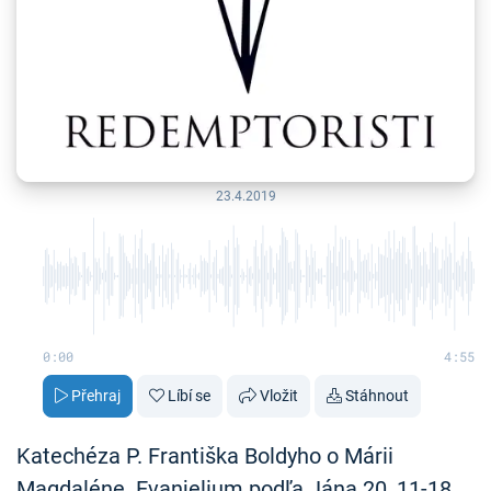
23.4.2019
0:00
4:55
Přehraj
Líbí se
Vložit
Stáhnout
Katechéza P. Františka Boldyho o Márii
Magdaléne. Evanjelium podľa Jána 20, 11-18.