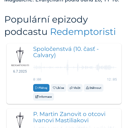
Populární epizody
podcastu
Redemptoristi
Spoločenstvá (10. časť -
Calvary)
6.7.2025
0:00
12:05
Přehraj
Líbí se
Vložit
Stáhnout
Informace
P. Martin Zanovit o otcovi
Ivanovi Mastiliakovi