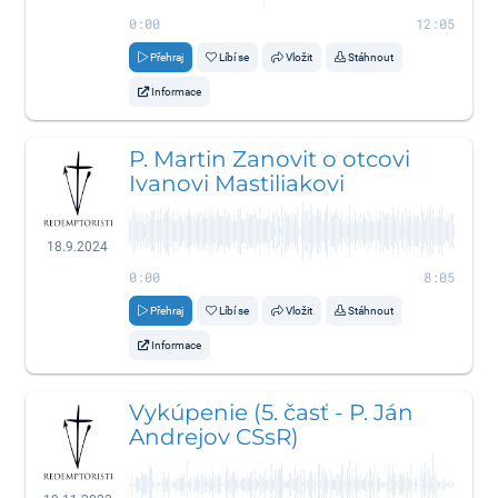
0:00
12:05
Přehraj
Líbí se
Vložit
Stáhnout
Informace
P. Martin Zanovit o otcovi
Ivanovi Mastiliakovi
18.9.2024
0:00
8:05
Přehraj
Líbí se
Vložit
Stáhnout
Informace
Vykúpenie (5. časť - P. Ján
Andrejov CSsR)