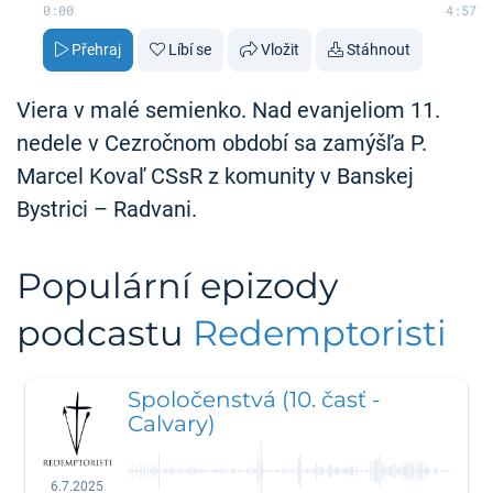
0:00
4:57
Přehraj
Líbí se
Vložit
Stáhnout
Viera v malé semienko. Nad evanjeliom 11.
nedele v Cezročnom období sa zamýšľa P.
Marcel Kovaľ CSsR z komunity v Banskej
Bystrici – Radvani.
Populární epizody
podcastu
Redemptoristi
Spoločenstvá (10. časť -
Calvary)
6.7.2025