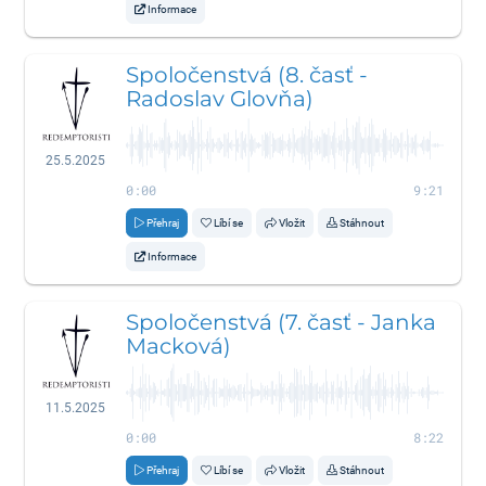
Informace
Spoločenstvá (8. časť -
Radoslav Glovňa)
25.5.2025
0:00
9:21
Přehraj
Líbí se
Vložit
Stáhnout
Informace
Spoločenstvá (7. časť - Janka
Macková)
11.5.2025
0:00
8:22
Přehraj
Líbí se
Vložit
Stáhnout