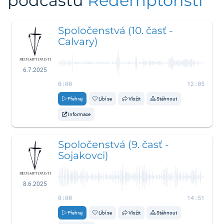
podcastu
Redemptoristi
Spoločenstvá (10. časť -
Calvary)
6.7.2025
0:00
12:05
Přehraj
Líbí se
Vložit
Stáhnout
Informace
Spoločenstvá (9. časť -
Sojakovci)
8.6.2025
0:00
14:51
Přehraj
Líbí se
Vložit
Stáhnout