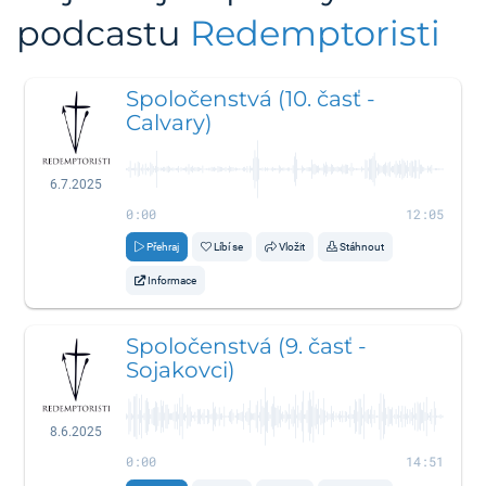
podcastu
Redemptoristi
Spoločenstvá (10. časť -
Calvary)
6.7.2025
0:00
12:05
Přehraj
Líbí se
Vložit
Stáhnout
Informace
Spoločenstvá (9. časť -
Sojakovci)
8.6.2025
0:00
14:51