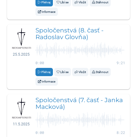
Přehraj
Líbí se
Vložit
Stáhnout
Informace
Spoločenstvá (8. časť -
Radoslav Glovňa)
25.5.2025
0:00
9:21
Přehraj
Líbí se
Vložit
Stáhnout
Informace
Spoločenstvá (7. časť - Janka
Macková)
11.5.2025
0:00
8:22