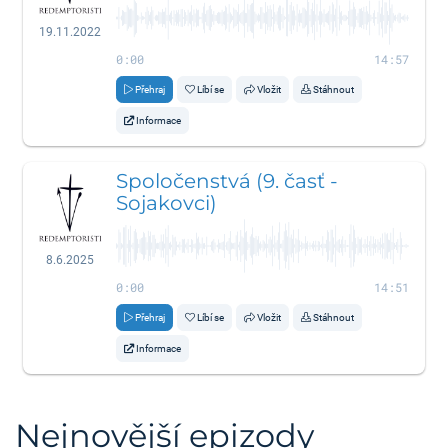
19.11.2022
0:00
14:57
Přehraj
Líbí se
Vložit
Stáhnout
Informace
Spoločenstvá (9. časť -
Sojakovci)
8.6.2025
0:00
14:51
Přehraj
Líbí se
Vložit
Stáhnout
Informace
Nejnovější epizody