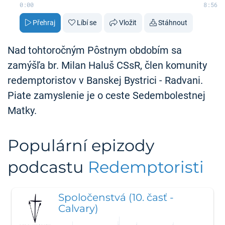
0:00
8:56
Přehraj
Líbí se
Vložit
Stáhnout
Nad tohtoročným Pôstnym obdobím sa
zamýšľa br. Milan Haluš CSsR, člen komunity
redemptoristov v Banskej Bystrici - Radvani.
Piate zamyslenie je o ceste Sedembolestnej
Matky.
Populární epizody
podcastu
Redemptoristi
Spoločenstvá (10. časť -
Calvary)