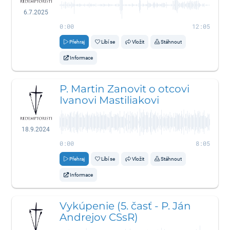
6.7.2025
0:00
12:05
Přehraj
Líbí se
Vložit
Stáhnout
Informace
P. Martin Zanovit o otcovi
Ivanovi Mastiliakovi
18.9.2024
0:00
8:05
Přehraj
Líbí se
Vložit
Stáhnout
Informace
Vykúpenie (5. časť - P. Ján
Andrejov CSsR)