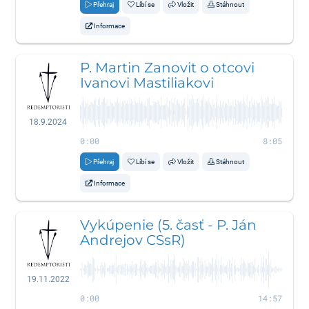
Přehraj
Líbí se
Vložit
Stáhnout
Informace
P. Martin Zanovit o otcovi
Ivanovi Mastiliakovi
18.9.2024
0:00
8:05
Přehraj
Líbí se
Vložit
Stáhnout
Informace
Vykúpenie (5. časť - P. Ján
Andrejov CSsR)
19.11.2022
0:00
14:57