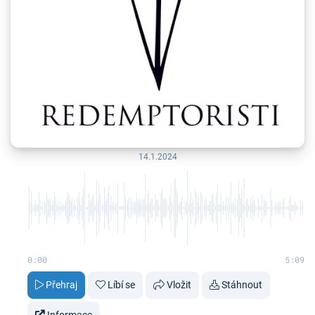
14.1.2024
0:00
5:09
Přehraj
Líbí se
Vložit
Stáhnout