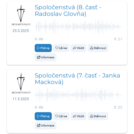
Spoločenstvá (8. časť -
Radoslav Glovňa)
25.5.2025
0:00
9:21
Přehraj
Líbí se
Vložit
Stáhnout
Informace
Spoločenstvá (7. časť - Janka
Macková)
11.5.2025
0:00
8:22
Přehraj
Líbí se
Vložit
Stáhnout
Informace