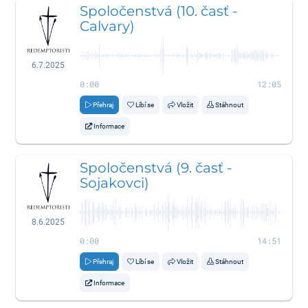
Spoločenstvá (10. časť -
Calvary)
6.7.2025
0:00
12:05
Přehraj
Líbí se
Vložit
Stáhnout
Informace
Spoločenstvá (9. časť -
Sojakovci)
8.6.2025
0:00
14:51
Přehraj
Líbí se
Vložit
Stáhnout
Informace