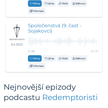
Přehraj
Líbí se
Vložit
Stáhnout
Informace
Spoločenstvá (9. časť -
Sojakovci)
8.6.2025
0:00
14:51
Přehraj
Líbí se
Vložit
Stáhnout
Informace
Nejnovější epizody
podcastu
Redemptoristi