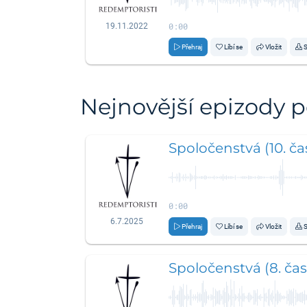
0:00
19.11.2022
Přehraj
Líbí se
Vložit
S
Nejnovější epizody 
Spoločenstvá (10. čas
0:00
6.7.2025
Přehraj
Líbí se
Vložit
S
Spoločenstvá (8. čas