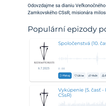
Odovzdajme sa dianiu Veľkonočného t
Zamkovského CSsR, misionára milos
Populární epizody 
Spoločenstvá (10. čas
0:00
6.7.2025
Přehraj
Líbí se
Vložit
S
Vykúpenie (5. časť -
CSsR)