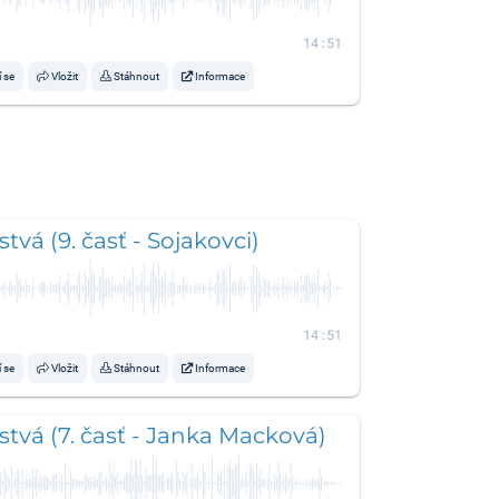
14:51
í se
Vložit
Stáhnout
Informace
tvá (9. časť - Sojakovci)
14:51
í se
Vložit
Stáhnout
Informace
tvá (7. časť - Janka Macková)