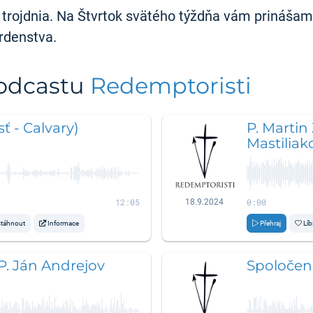
rojdnia. Na Štvrtok svätého týždňa vám prinášam
rdenstva.
podcastu
Redemptoristi
ť - Calvary)
P. Martin
Mastiliak
12:05
0:00
18.9.2024
táhnout
Informace
Přehraj
Líb
 P. Ján Andrejov
Spoločens