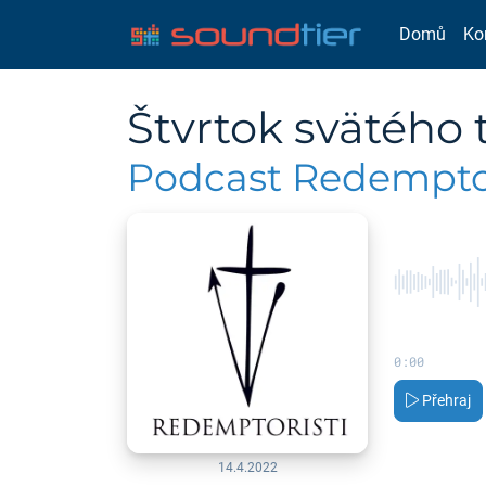
Domů
Ko
Štvrtok svätého
Podcast Redemptor
0:00
Přehraj
14.4.2022