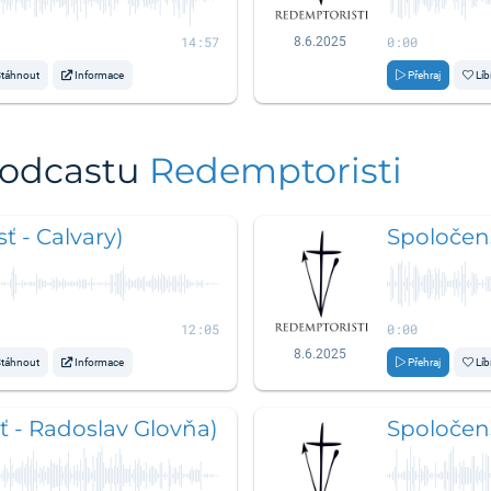
14:57
0:00
8.6.2025
táhnout
Informace
Přehraj
Líb
podcastu
Redemptoristi
ť - Calvary)
Spoločens
12:05
0:00
8.6.2025
táhnout
Informace
Přehraj
Líb
ť - Radoslav Glovňa)
Spoločens