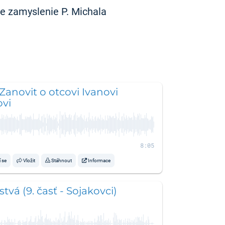
e zamyslenie P. Michala
 Zanovit o otcovi Ivanovi
ovi
8:05
í se
Vložit
Stáhnout
Informace
tvá (9. časť - Sojakovci)