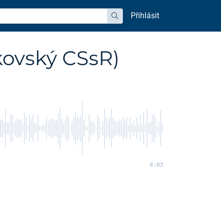
Přihlásit
hledat
kovský CSsR)
8:03