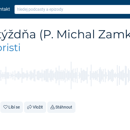
ntakt
 týždňa (P. Michal Zam
isti
Líbí se
Vložit
Stáhnout