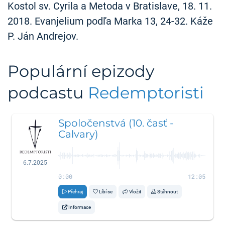
Kostol sv. Cyrila a Metoda v Bratislave, 18. 11.
2018. Evanjelium podľa Marka 13, 24-32. Káže
P. Ján Andrejov.
Populární epizody
podcastu
Redemptoristi
Spoločenstvá (10. časť -
Calvary)
6.7.2025
0:00
12:05
Přehraj
Líbí se
Vložit
Stáhnout
Informace