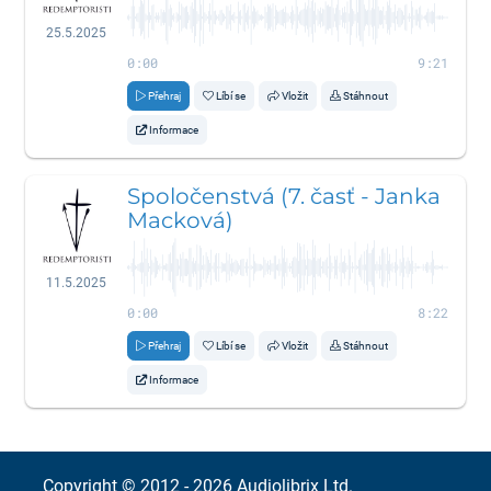
25.5.2025
0:00
9:21
Přehraj
Líbí se
Vložit
Stáhnout
Informace
Spoločenstvá (7. časť - Janka
Macková)
11.5.2025
0:00
8:22
Přehraj
Líbí se
Vložit
Stáhnout
Informace
Copyright © 2012 - 2026
Audiolibrix Ltd.