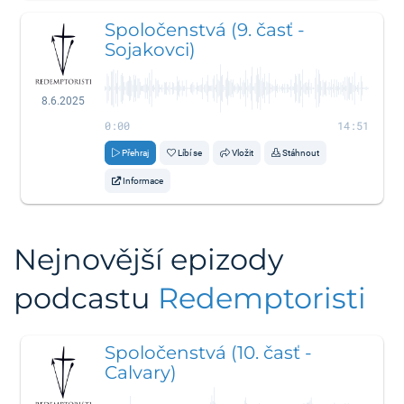
Spoločenstvá (9. časť -
Sojakovci)
8.6.2025
0:00
14:51
Přehraj
Líbí se
Vložit
Stáhnout
Informace
Nejnovější epizody
podcastu
Redemptoristi
Spoločenstvá (10. časť -
Calvary)