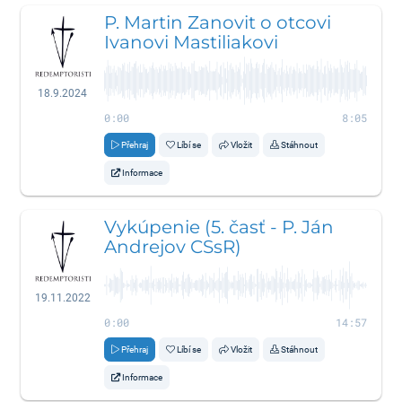
P. Martin Zanovit o otcovi
Ivanovi Mastiliakovi
18.9.2024
0:00
8:05
Přehraj
Líbí se
Vložit
Stáhnout
Informace
Vykúpenie (5. časť - P. Ján
Andrejov CSsR)
19.11.2022
0:00
14:57
Přehraj
Líbí se
Vložit
Stáhnout
Informace