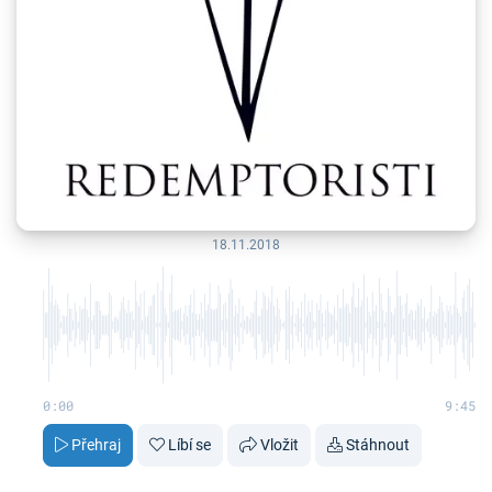
18.11.2018
0:00
9:45
Přehraj
Líbí se
Vložit
Stáhnout