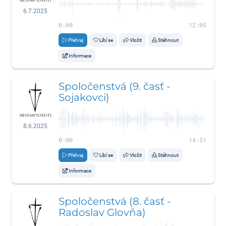
6.7.2025
0:00
12:05
Přehraj
Líbí se
Vložit
Stáhnout
Informace
Spoločenstvá (9. časť -
Sojakovci)
8.6.2025
0:00
14:51
Přehraj
Líbí se
Vložit
Stáhnout
Informace
Spoločenstvá (8. časť -
Radoslav Glovňa)