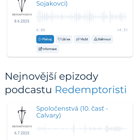
Sojakovci)
8.6.2025
0:00
14:51
Přehraj
Líbí se
Vložit
Stáhnout
Informace
Nejnovější epizody
podcastu
Redemptoristi
Spoločenstvá (10. časť -
Calvary)
6.7.2025