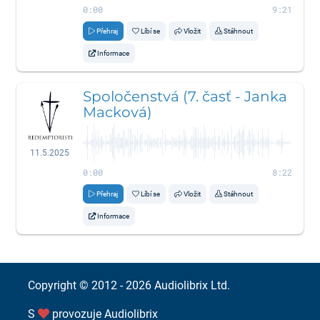
0:00
9:21
Přehraj
Líbí se
Vložit
Stáhnout
Informace
Spoločenstvá (7. časť - Janka
Macková)
11.5.2025
0:00
8:22
Přehraj
Líbí se
Vložit
Stáhnout
Informace
Copyright © 2012 - 2026
Audiolibrix Ltd.
S
provozuje
Audiolibrix