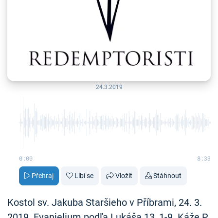
24.3.2019
0:00
8:33
Přehraj
Líbí se
Vložit
Stáhnout
Kostol sv. Jakuba Staršieho v Příbrami, 24. 3.
2019. Evanjelium podľa Lukáša 13, 1-9. Káže P.