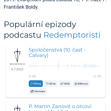
František Boldy.
Populární epizody
podcastu
Redemptoristi
Spoločenstvá (10. časť -
Calvary)
6.7.2025
0:00
12:05
Přehraj
Líbí se
Vložit
Stáhnout
Informace
P. Martin Zanovit o otcovi