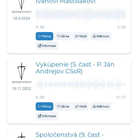
Ivanovi Mastiliakovi
18.9.2024
0:00
8:05
Přehraj
Líbí se
Vložit
Stáhnout
Informace
Vykúpenie (5. časť - P. Ján
Andrejov CSsR)
19.11.2022
0:00
14:57
Přehraj
Líbí se
Vložit
Stáhnout
Informace
Spoločenstvá (9. časť -