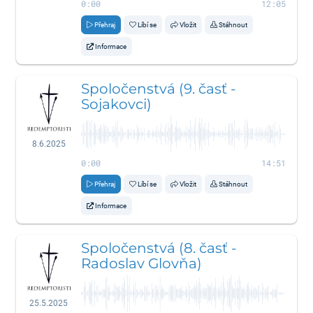
0:00
12:05
Přehraj
Líbí se
Vložit
Stáhnout
Informace
Spoločenstvá (9. časť -
Sojakovci)
8.6.2025
0:00
14:51
Přehraj
Líbí se
Vložit
Stáhnout
Informace
Spoločenstvá (8. časť -
Radoslav Glovňa)
25.5.2025