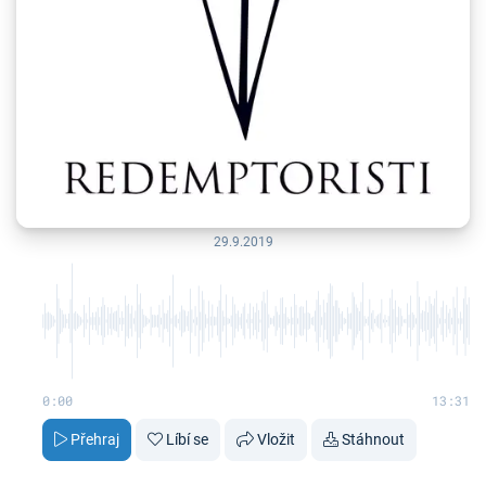
29.9.2019
0:00
13:31
Přehraj
Líbí se
Vložit
Stáhnout