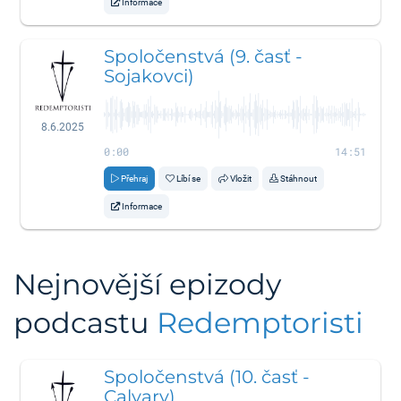
Informace
Spoločenstvá (9. časť -
Sojakovci)
8.6.2025
0:00
14:51
Přehraj
Líbí se
Vložit
Stáhnout
Informace
Nejnovější epizody
podcastu
Redemptoristi
Spoločenstvá (10. časť -
Calvary)