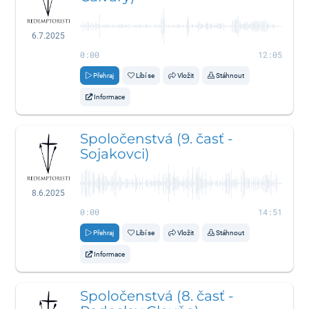
6.7.2025
0:00
12:05
Přehraj
Líbí se
Vložit
Stáhnout
Informace
Spoločenstvá (9. časť -
Sojakovci)
8.6.2025
0:00
14:51
Přehraj
Líbí se
Vložit
Stáhnout
Informace
Spoločenstvá (8. časť -