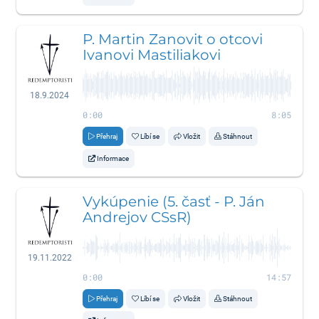
P. Martin Zanovit o otcovi
Ivanovi Mastiliakovi
18.9.2024
0:00
8:05
Přehraj
Líbí se
Vložit
Stáhnout
Informace
Vykúpenie (5. časť - P. Ján
Andrejov CSsR)
19.11.2022
0:00
14:57
Přehraj
Líbí se
Vložit
Stáhnout