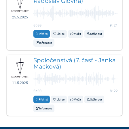
Radoslav Glovňa)
25.5.2025
0:00
9:21
Přehraj
Líbí se
Vložit
Stáhnout
Informace
Spoločenstvá (7. časť - Janka
Macková)
11.5.2025
0:00
8:22
Přehraj
Líbí se
Vložit
Stáhnout
Informace