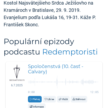
Kostol Najsvätejšieho Srdca Ježišovho na
Kramároch v Bratislave, 29. 9. 2019.
Evanjelium podľa Lukáša 16, 19-31. Káže P.
František Skonc.
Populární epizody
podcastu
Redemptoristi
Spoločenstvá (10. časť -
Calvary)
6.7.2025
0:00
12:05
Přehraj
Líbí se
Vložit
Stáhnout
Informace