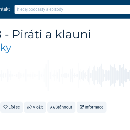
ntakt
- Piráti a klauni
nky
Líbí se
Vložit
Stáhnout
Informace