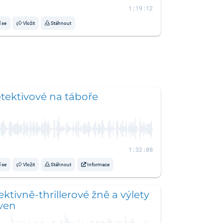
1:19:12
í se
Vložit
Stáhnout
tektivové na táboře
1:32:08
í se
Vložit
Stáhnout
Informace
ktivně-thrillerové žně a výlety
ven