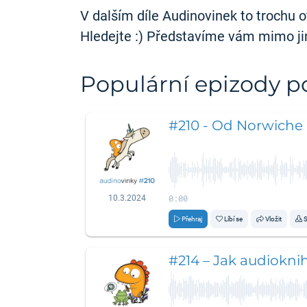
V dalším díle Audinovinek to trochu 
Hledejte :) Představíme vám mimo jiné
Populární epizody 
#210 - Od Norwiche 
0:00
10.3.2024
Přehraj
Líbí se
Vložit
S
#214 – Jak audiokni