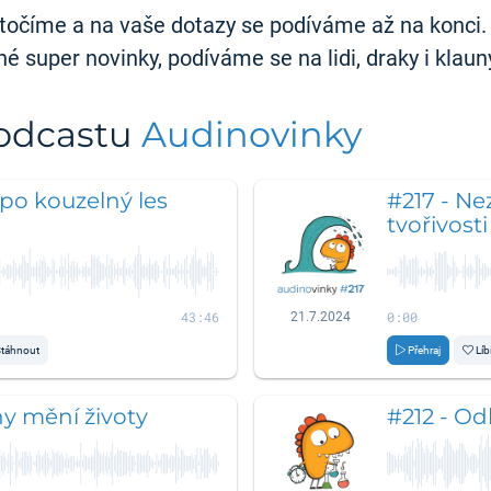
otočíme a na vaše dotazy se podíváme až na konci.
 super novinky, podíváme se na lidi, draky i klaun
podcastu
Audinovinky
po kouzelný les
#217 - Nez
tvořivosti
43:46
0:00
21.7.2024
táhnout
Přehraj
Líb
hy mění životy
#212 - Od