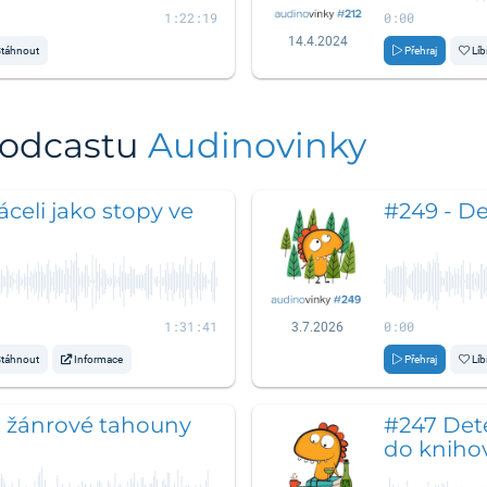
1:22:19
0:00
14.4.2024
táhnout
Přehraj
Líb
podcastu
Audinovinky
ráceli jako stopy ve
#249 - De
1:31:41
0:00
3.7.2026
táhnout
Informace
Přehraj
Líb
a žánrové tahouny
#247 Dete
do kniho