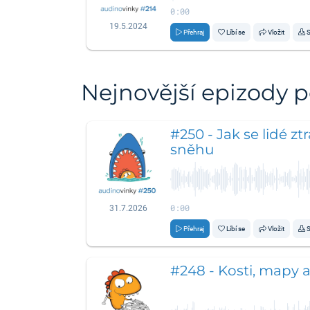
0:00
19.5.2024
Přehraj
Líbí se
Vložit
S
Nejnovější epizody 
#250 - Jak se lidé zt
sněhu
0:00
31.7.2026
Přehraj
Líbí se
Vložit
S
#248 - Kosti, mapy 