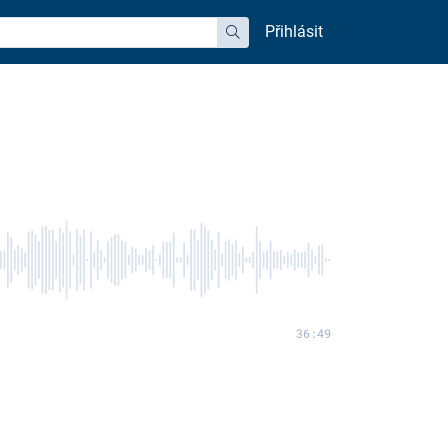
Přihlásit
hledat
36:49