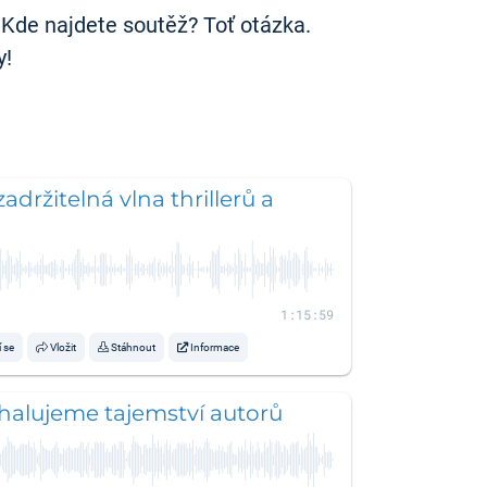
 Kde najdete soutěž? Toť otázka.
y!
adržitelná vlna thrillerů a
1:15:59
í se
Vložit
Stáhnout
Informace
halujeme tajemství autorů