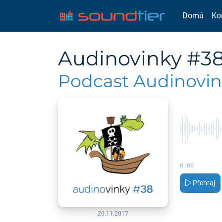
Domů
Ko
Audinovinky #38 
Podcast Audinovi
0:00
Přehraj
20.11.2017