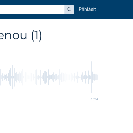
Přihlásit
hledat
enou (1)
7:24