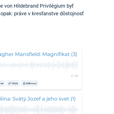
ce von Hildebrand Privilégium byť
 opak: práve v kresťanstve dôstojnosť
lagher Mansfield: Magnifikat (3)
4:34
í se
Vložit
Stáhnout
ina: Svätý Jozef a jeho svet (1)