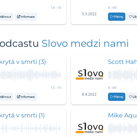
10:10
0:00
5.3.2022
táhnout
Informace
Přehraj
Líb
podcastu
Slovo medzi nami
rytá v smrti (3)
Scott Hah
13:19
0:00
8.4.2022
táhnout
Informace
Přehraj
Líb
rytá v smrti (1)
Mike Aquil