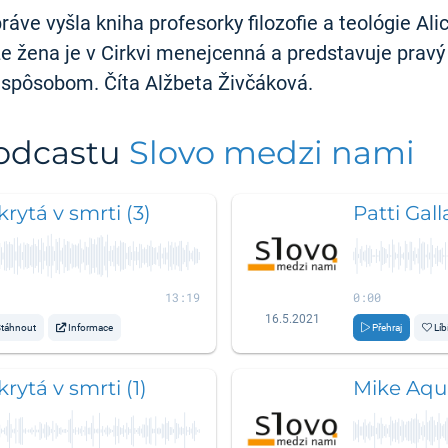
ve vyšla kniha profesorky filozofie a teológie Ali
že žena je v Cirkvi menejcenná a predstavuje pravý
m spôsobom. Číta Alžbeta Živčáková.
podcastu
Slovo medzi nami
rytá v smrti (3)
Patti Gal
13:19
0:00
16.5.2021
táhnout
Informace
Přehraj
Líb
rytá v smrti (1)
Mike Aquil