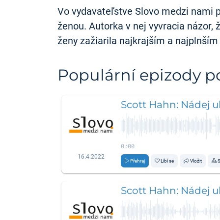
Vo vydavateľstve Slovo medzi nami prá
ženou. Autorka v nej vyvracia názor, 
ženy zažiarila najkrajším a najplnší
Populární epizody 
Scott Hahn: Nádej uk
0:00
16.4.2022
Přehraj
Líbí se
Vložit
S
Scott Hahn: Nádej uk