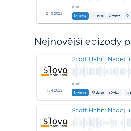
0:00
27.3.2022
Přehraj
Líbí se
Vložit
S
Nejnovější epizody 
Scott Hahn: Nádej uk
0:00
16.4.2022
Přehraj
Líbí se
Vložit
S
Scott Hahn: Nádej uk