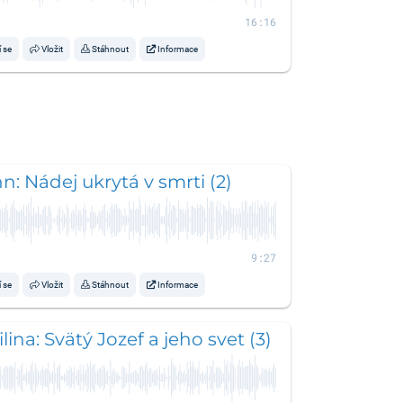
16:16
í se
Vložit
Stáhnout
Informace
n: Nádej ukrytá v smrti (2)
9:27
í se
Vložit
Stáhnout
Informace
ina: Svätý Jozef a jeho svet (3)