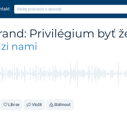
ntakt
and: Privilégium byť ž
zi nami
Líbí se
Vložit
Stáhnout