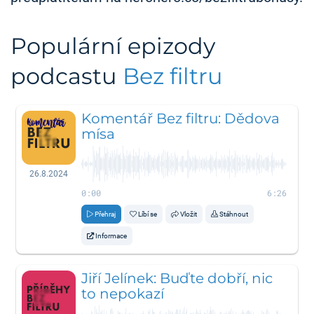
Populární epizody
podcastu
Bez filtru
Komentář Bez filtru: Dědova
mísa
26.8.2024
0:00
6:26
Přehraj
Líbí se
Vložit
Stáhnout
Informace
Jiří Jelínek: Buďte dobří, nic
to nepokazí