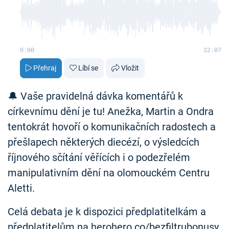
0:00
32:07
Přehraj
Líbí se
Vložit
🔔 Vaše pravidelná dávka komentářů k
církevnímu dění je tu! Anežka, Martin a Ondra
tentokrát hovoří o komunikačních radostech a
přešlapech některých diecézí, o výsledcích
říjnového sčítání věřících i o podezřelém
manipulativním dění na olomouckém Centru
Aletti.
Celá debata je k dispozici předplatitelkám a
předplatitelům na herohero.co/bezfiltrubonusy.