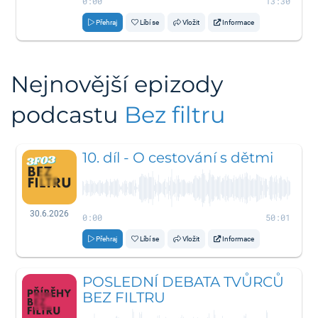
0:00
13:30
Přehraj
Líbí se
Vložit
Informace
Nejnovější epizody
podcastu
Bez filtru
10. díl - O cestování s dětmi
30.6.2026
0:00
50:01
Přehraj
Líbí se
Vložit
Informace
POSLEDNÍ DEBATA TVŮRCŮ
BEZ FILTRU