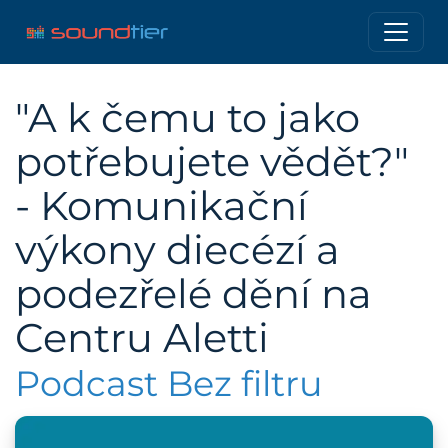
"A k čemu to jako
potřebujete vědět?"
- Komunikační
výkony diecézí a
podezřelé dění na
Centru Aletti
Podcast Bez filtru