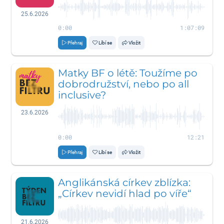
25.6.2026
0:00
1:07:09
Přehraj
Líbí se
Vložit
Matky BF o létě: Toužíme po
dobrodružství, nebo po all
inclusive?
23.6.2026
0:00
12:21
Přehraj
Líbí se
Vložit
Anglikánská církev zblízka:
„Církev nevidí hlad po víře“
21.6.2026