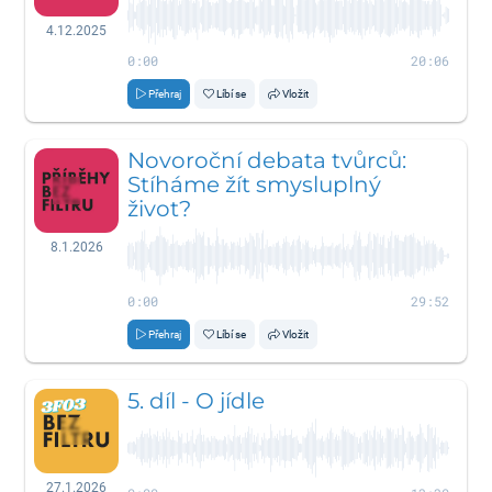
4.12.2025
0:00
20:06
Přehraj
Líbí se
Vložit
Novoroční debata tvůrců:
Stíháme žít smysluplný
život?
8.1.2026
0:00
29:52
Přehraj
Líbí se
Vložit
5. díl - O jídle
27.1.2026