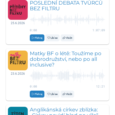
POSLEDNÍ DEBATA TVŮRCŮ
BEZ FILTRU
25.6.2026
0:00
1:07:09
Přehraj
Líbí se
Vložit
Matky BF o létě: Toužíme po
dobrodružství, nebo po all
inclusive?
23.6.2026
0:00
12:21
Přehraj
Líbí se
Vložit
Anglikánská církev zblízka: