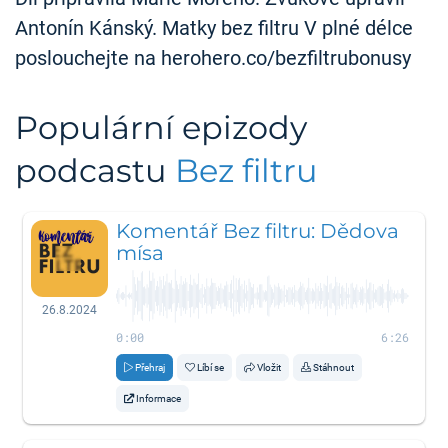
Antonín Kánský. Matky bez filtru V plné délce
poslouchejte na herohero.co/bezfiltrubonusy
Populární epizody
podcastu
Bez filtru
Komentář Bez filtru: Dědova
mísa
26.8.2024
0:00
6:26
Přehraj
Líbí se
Vložit
Stáhnout
Informace