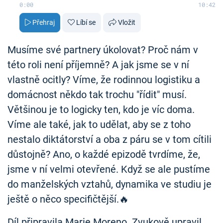
0:00
10:42
Přehraj
Líbí se
Vložit
Musíme své partnery úkolovat? Proč nám v
této roli není příjemně? A jak jsme se v ní
vlastně ocitly? Víme, že rodinnou logistiku a
domácnost někdo tak trochu "řídit" musí.
Většinou je to logicky ten, kdo je víc doma.
Víme ale také, jak to udělat, aby se z toho
nestalo diktátorství a oba z páru se v tom cítili
důstojně? Ano, o každé epizodě tvrdíme, že,
jsme v ní velmi otevřené. Když se ale pustíme
do manželských vztahů, dynamika ve studiu je
ještě o něco specifičtější.🔥
Díl připravila Marie Moreno. Zvukově upravil