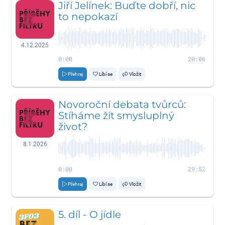
Jiří Jelínek: Buďte dobří, nic
to nepokazí
4.12.2025
0:00
20:06
Přehraj
Líbí se
Vložit
Novoroční debata tvůrců:
Stíháme žít smysluplný
život?
8.1.2026
0:00
29:52
Přehraj
Líbí se
Vložit
5. díl - O jídle