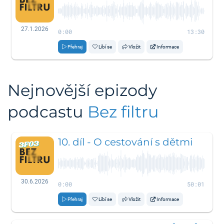
27.1.2026
0:00
13:30
Přehraj
Líbí se
Vložit
Informace
Nejnovější epizody
podcastu
Bez filtru
10. díl - O cestování s dětmi
30.6.2026
0:00
50:01
Přehraj
Líbí se
Vložit
Informace