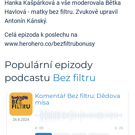
Hanka Kašpárková a vše moderovala Bětka
Havlová - matky bez filtru. Zvukově upravil
Antonín Kánský.
Celá epizoda k poslechu na
www.herohero.co/bezfiltrubonusy
Populární epizody
podcastu
Bez filtru
Komentář Bez filtru: Dědova
mísa
26.8.2024
0:00
6:26