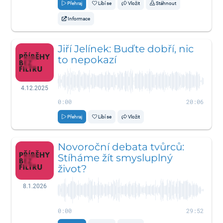
Přehraj
Líbí se
Vložit
Stáhnout
Informace
Jiří Jelínek: Buďte dobří, nic
to nepokazí
4.12.2025
0:00
20:06
Přehraj
Líbí se
Vložit
Novoroční debata tvůrců:
Stíháme žít smysluplný
život?
8.1.2026
0:00
29:52