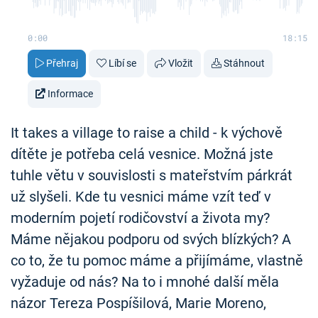
0:00
18:15
Přehraj
Líbí se
Vložit
Stáhnout
Informace
It takes a village to raise a child - k výchově
dítěte je potřeba celá vesnice. Možná jste
tuhle větu v souvislosti s mateřstvím párkrát
už slyšeli. Kde tu vesnici máme vzít teď v
moderním pojetí rodičovství a života my?
Máme nějakou podporu od svých blízkých? A
co to, že tu pomoc máme a přijímáme, vlastně
vyžaduje od nás? Na to i mnohé další měla
názor Tereza Pospíšilová, Marie Moreno,