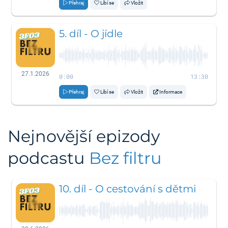
Přehraj
Líbí se
Vložit
5. díl - O jídle
27.1.2026
0:00
13:30
Přehraj
Líbí se
Vložit
Informace
Nejnovější epizody
podcastu
Bez filtru
10. díl - O cestování s dětmi