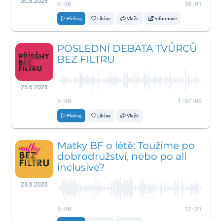
30.6.2026
0:00
50:01
Přehraj
Líbí se
Vložit
Informace
POSLEDNÍ DEBATA TVŮRCŮ
BEZ FILTRU
25.6.2026
0:00
1:07:09
Přehraj
Líbí se
Vložit
Matky BF o létě: Toužíme po
dobrodružství, nebo po all
inclusive?
23.6.2026
0:00
12:21