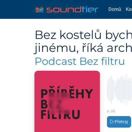
Domů
Ko
Bez kostelů byc
jinému, říká arc
Podcast Bez filtru
0:00
Přehraj