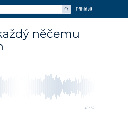
Přihlásit
hledat
 každý něčemu
n
43:52