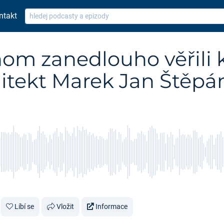
ntakt
hom zanedlouho věřili
hitekt Marek Jan Štěpá
Líbí se
Vložit
Informace