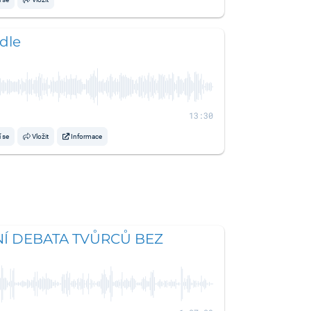
ídle
13:30
í se
Vložit
Informace
Í DEBATA TVŮRCŮ BEZ