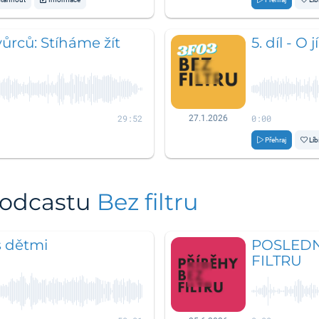
ůrců: Stíháme žít
5. díl - O j
29:52
0:00
27.1.2026
Přehraj
Líb
podcastu
Bez filtru
 s dětmi
POSLEDN
FILTRU