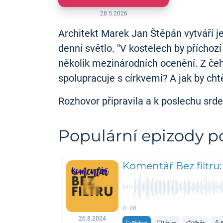
28.5.2026
Architekt Marek Jan Štěpán vytváří j
denní světlo. "V kostelech by příchozí
několik mezinárodních ocenění. Z čeh
spolupracuje s církvemi? A jak by chtěl
Rozhovor připravila a k poslechu srd
Populární epizody 
Komentář Bez filtru
0:00
26.8.2024
Přehraj
Líbí se
Vložit
S