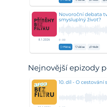
Novoroční debata tv
smysluplný život?
0:00
8.1.2026
Přehraj
Líbí se
Vložit
Nejnovější epizody 
10. díl - O cestování