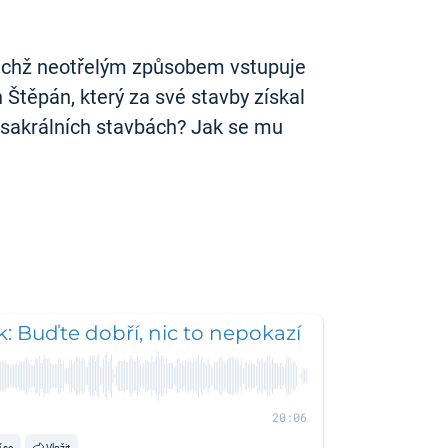
 nichž neotřelým způsobem vstupuje
n Štěpán, který za své stavby získal
a sakrálních stavbách? Jak se mu
ek: Buďte dobří, nic to nepokazí
20:06
í se
Vložit