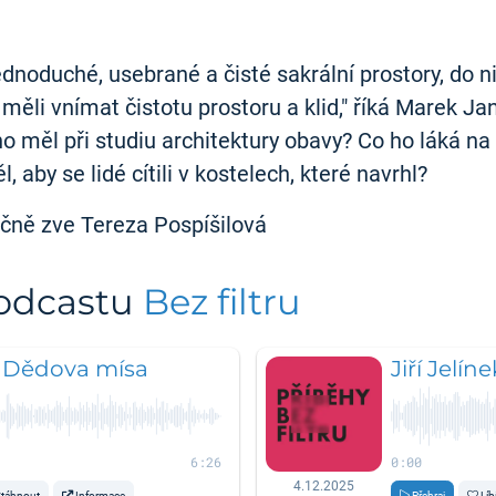
ednoduché, usebrané a čisté sakrální prostory, do
 měli vnímat čistotu prostoru a klid," říká Marek Ja
o měl při studiu architektury obavy? Co ho láká n
, aby se lidé cítili v kostelech, které navrhl?
ečně zve Tereza Pospíšilová
podcastu
Bez filtru
: Dědova mísa
Jiří Jelín
6:26
0:00
4.12.2025
táhnout
Informace
Přehraj
Líb