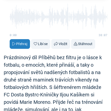
0:00
38:07
Přehraj
Líbí se
Vložit
Stáhnout
Prázdninový díl Příběhů bez filtru je o lásce k
fotbalu, o emocích, které přináší, a taky o
propojování světů nadšených fotbalistů a na
druhé straně maminek trávících víkendy na
fotbalových hřištích. S šéftrenérem mládeže
FC Dosta Bystrc-Kníničky Iljou Kašíkem si
povídá Marie Moreno. Přijde řeč na trénování
mládeže, simulování, ale i na to, jak