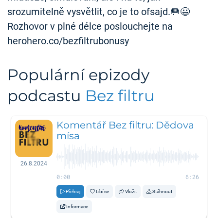
srozumitelně vysvětlit, co je to ofsajd.🥅😃
Rozhovor v plné délce poslouchejte na
herohero.co/bezfiltrubonusy
Populární epizody
podcastu
Bez filtru
Komentář Bez filtru: Dědova
mísa
26.8.2024
0:00
6:26
Přehraj
Líbí se
Vložit
Stáhnout
Informace