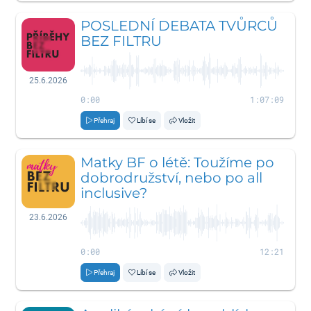
POSLEDNÍ DEBATA TVŮRCŮ
BEZ FILTRU
25.6.2026
0:00
1:07:09
Přehraj
Líbí se
Vložit
Matky BF o létě: Toužíme po
dobrodružství, nebo po all
inclusive?
23.6.2026
0:00
12:21
Přehraj
Líbí se
Vložit