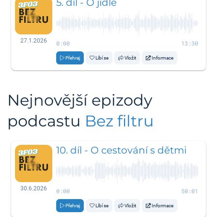
5. díl - O jídle
27.1.2026
0:00
13:30
Přehraj
Líbí se
Vložit
Informace
Nejnovější epizody
podcastu
Bez filtru
10. díl - O cestování s dětmi
30.6.2026
0:00
50:01
Přehraj
Líbí se
Vložit
Informace