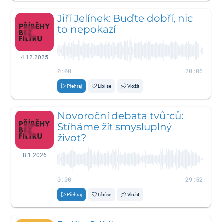
Jiří Jelínek: Buďte dobří, nic
to nepokazí
4.12.2025
0:00
20:06
Přehraj
Líbí se
Vložit
Novoroční debata tvůrců:
Stíháme žít smysluplný
život?
8.1.2026
0:00
29:52
Přehraj
Líbí se
Vložit