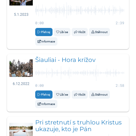
5.1.2023
0:00
2:39
Přehraj
Líbí se
Vložit
Stáhnout
Informace
Šiauliai - Hora krížov
6.12.2022
0:00
2:58
Přehraj
Líbí se
Vložit
Stáhnout
Informace
Pri stretnutí s truhlou Kristus
ukazuje, kto je Pán