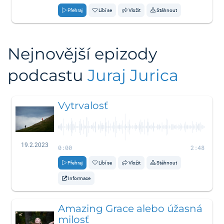
Přehraj
Líbí se
Vložit
Stáhnout
Nejnovější epizody
podcastu
Juraj Jurica
Vytrvalosť
19.2.2023
0:00
2:48
Přehraj
Líbí se
Vložit
Stáhnout
Informace
Amazing Grace alebo úžasná
milosť