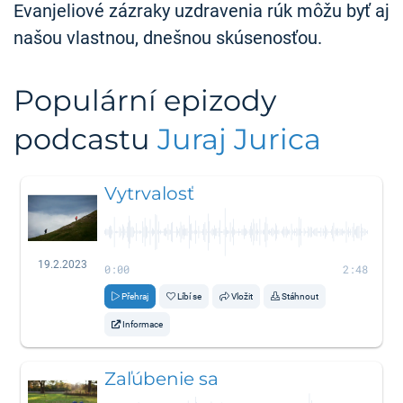
Evanjeliové zázraky uzdravenia rúk môžu byť aj
našou vlastnou, dnešnou skúsenosťou.
Populární epizody
podcastu
Juraj Jurica
Vytrvalosť
19.2.2023
0:00
2:48
Přehraj
Líbí se
Vložit
Stáhnout
Informace
Zaľúbenie sa