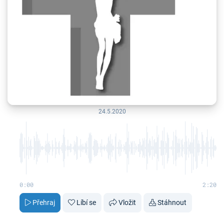
24.5.2020
0:00
2:20
Přehraj
Líbí se
Vložit
Stáhnout