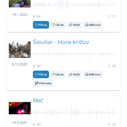
19.1.2022
0:00
2:27
Přehraj
Líbí se
Vložit
Stáhnout
Šiauliai - Hora krížov
6.12.2022
0:00
2:58
Přehraj
Líbí se
Vložit
Stáhnout
Informace
Reč
19.9.2021
0:00
2:26