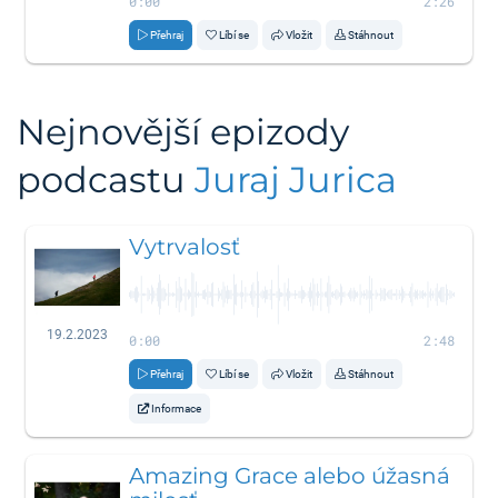
0:00
2:26
Přehraj
Líbí se
Vložit
Stáhnout
Nejnovější epizody
podcastu
Juraj Jurica
Vytrvalosť
19.2.2023
0:00
2:48
Přehraj
Líbí se
Vložit
Stáhnout
Informace
Amazing Grace alebo úžasná