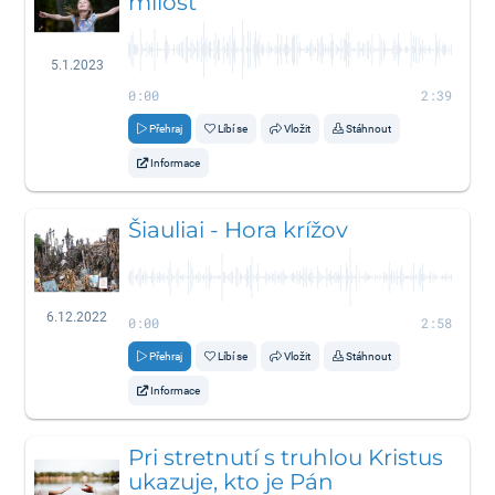
milosť
5.1.2023
0:00
2:39
Přehraj
Líbí se
Vložit
Stáhnout
Informace
Šiauliai - Hora krížov
6.12.2022
0:00
2:58
Přehraj
Líbí se
Vložit
Stáhnout
Informace
Pri stretnutí s truhlou Kristus
ukazuje, kto je Pán