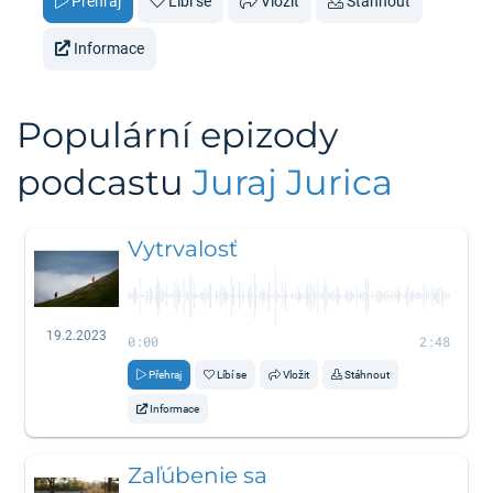
Přehraj
Líbí se
Vložit
Stáhnout
Informace
Populární epizody
podcastu
Juraj Jurica
Vytrvalosť
19.2.2023
0:00
2:48
Přehraj
Líbí se
Vložit
Stáhnout
Informace
Zaľúbenie sa