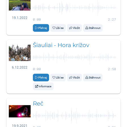
19.1.2022
0:00
2:27
Přehraj
Líbí se
Vložit
Stáhnout
Šiauliai - Hora krížov
6.12.2022
0:00
2:58
Přehraj
Líbí se
Vložit
Stáhnout
Informace
Reč
19.9.2021