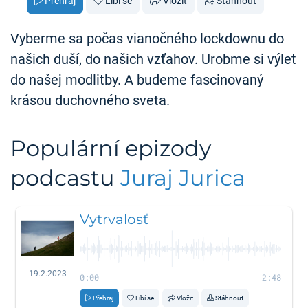
Přehraj
Líbí se
Vložit
Stáhnout
Vyberme sa počas vianočného lockdownu do
našich duší, do našich vzťahov. Urobme si výlet
do našej modlitby. A budeme fascinovaný
krásou duchovného sveta.
Populární epizody
podcastu
Juraj Jurica
Vytrvalosť
19.2.2023
0:00
2:48
Přehraj
Líbí se
Vložit
Stáhnout