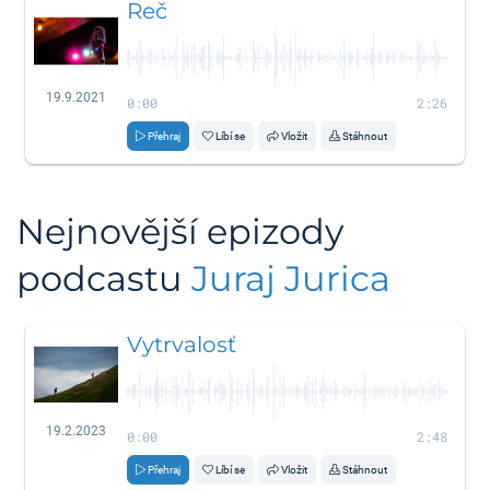
Reč
19.9.2021
0:00
2:26
Přehraj
Líbí se
Vložit
Stáhnout
Nejnovější epizody
podcastu
Juraj Jurica
Vytrvalosť
19.2.2023
0:00
2:48
Přehraj
Líbí se
Vložit
Stáhnout