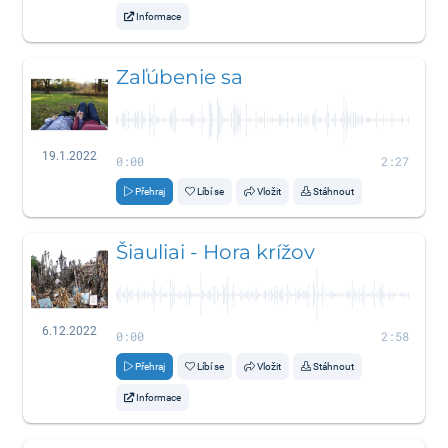
Informace
Zaľúbenie sa
19.1.2022
0:00
2:27
Přehraj
Líbí se
Vložit
Stáhnout
Šiauliai - Hora krížov
6.12.2022
0:00
2:58
Přehraj
Líbí se
Vložit
Stáhnout
Informace