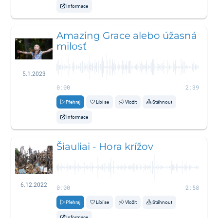
Informace
Amazing Grace alebo úžasná
milosť
5.1.2023
0:00
2:39
Přehraj
Líbí se
Vložit
Stáhnout
Informace
Šiauliai - Hora krížov
6.12.2022
0:00
2:58
Přehraj
Líbí se
Vložit
Stáhnout
Informace