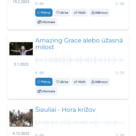
19.2.2023
0:00
2:48
Přehraj
Líbí se
Vložit
Stáhnout
Informace
Amazing Grace alebo úžasná
milosť
5.1.2023
0:00
2:39
Přehraj
Líbí se
Vložit
Stáhnout
Informace
Šiauliai - Hora krížov
6.12.2022
0:00
2:58