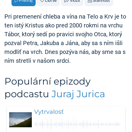
Přehraj
Líbí se
Vložit
Stáhnout
Pri premenení chleba a vína na Telo a Krv je to
ten istý Kristus ako pred 2000 rokmi na vrchu
Tábor, ktorý sedí po pravici svojho Otca, ktorý
pozval Petra, Jakuba a Jána, aby sa s ním išli
modliť na vrch. Dnes pozýva nás, aby sme sa s
ním stretli v našom srdci.
Populární epizody
podcastu
Juraj Jurica
Vytrvalosť