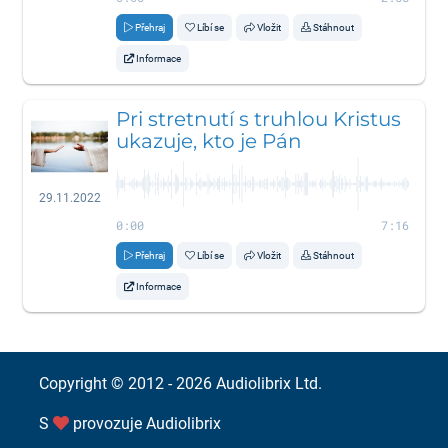
Přehraj
Líbí se
Vložit
Stáhnout
Informace
Pri stretnutí s truhlou Kristus
ukazuje, kto je Pán
29.11.2022
0:00
7:16
Přehraj
Líbí se
Vložit
Stáhnout
Informace
Copyright © 2012 - 2026
Audiolibrix Ltd.
S
provozuje
Audiolibrix