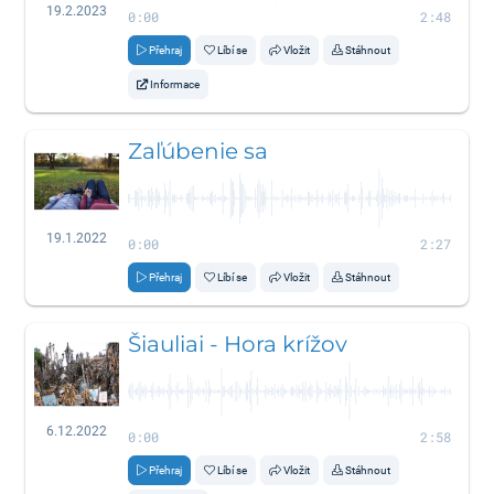
19.2.2023
0:00
2:48
Přehraj
Líbí se
Vložit
Stáhnout
Informace
Zaľúbenie sa
19.1.2022
0:00
2:27
Přehraj
Líbí se
Vložit
Stáhnout
Šiauliai - Hora krížov
6.12.2022
0:00
2:58
Přehraj
Líbí se
Vložit
Stáhnout