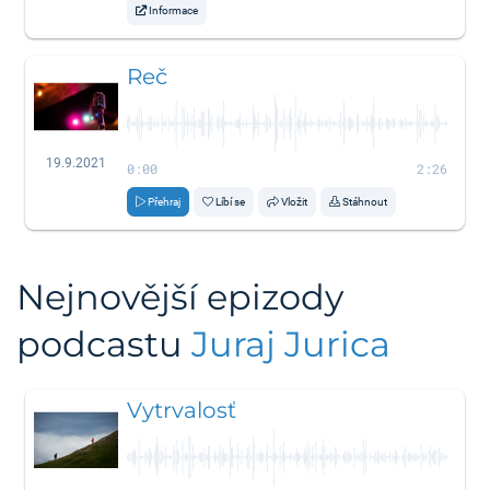
Informace
Reč
19.9.2021
0:00
2:26
Přehraj
Líbí se
Vložit
Stáhnout
Nejnovější epizody
podcastu
Juraj Jurica
Vytrvalosť