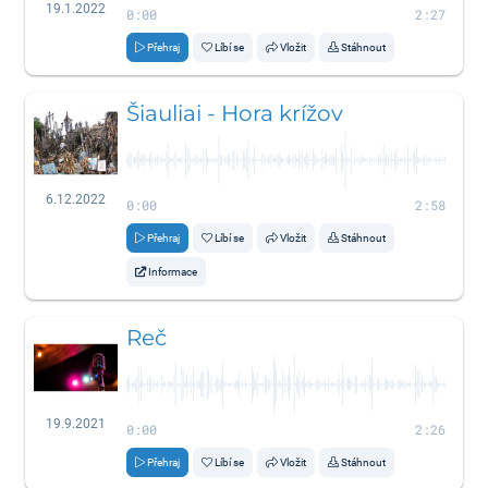
19.1.2022
0:00
2:27
Přehraj
Líbí se
Vložit
Stáhnout
Šiauliai - Hora krížov
6.12.2022
0:00
2:58
Přehraj
Líbí se
Vložit
Stáhnout
Informace
Reč
19.9.2021
0:00
2:26
Přehraj
Líbí se
Vložit
Stáhnout