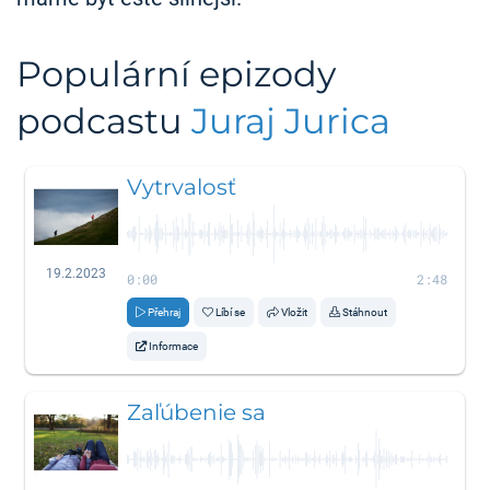
Populární epizody
podcastu
Juraj Jurica
Vytrvalosť
19.2.2023
0:00
2:48
Přehraj
Líbí se
Vložit
Stáhnout
Informace
Zaľúbenie sa