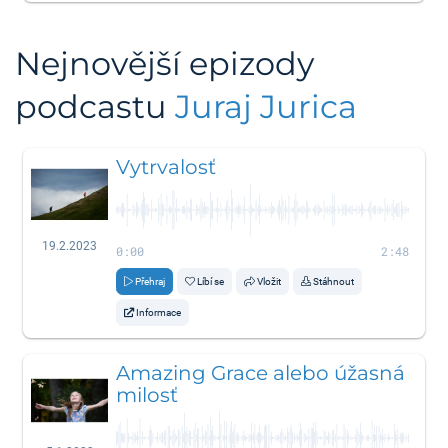
Nejnovější epizody
podcastu
Juraj Jurica
Vytrvalosť
19.2.2023
0:00
2:48
Přehraj
Líbí se
Vložit
Stáhnout
Informace
Amazing Grace alebo úžasná
milosť