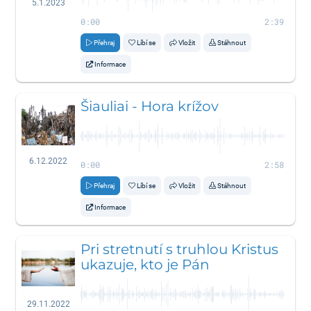
5.1.2023
0:00
2:39
Přehraj
Líbí se
Vložit
Stáhnout
Informace
Šiauliai - Hora krížov
6.12.2022
0:00
2:58
Přehraj
Líbí se
Vložit
Stáhnout
Informace
Pri stretnutí s truhlou Kristus
ukazuje, kto je Pán
29.11.2022