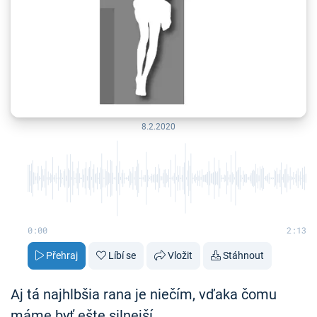
8.2.2020
0:00
2:13
Přehraj
Líbí se
Vložit
Stáhnout
Aj tá najhlbšia rana je niečím, vďaka čomu
máme byť ešte silnejší.