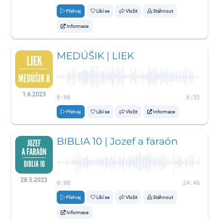
Přehraj
Líbí se
Vložit
Stáhnout
Informace
MEDÚŠIK | LIEK
1.6.2023
0:00
6:32
Přehraj
Líbí se
Vložit
Informace
BIBLIA 10 | Jozef a faraón
28.5.2023
0:00
24:46
Přehraj
Líbí se
Vložit
Stáhnout
Informace