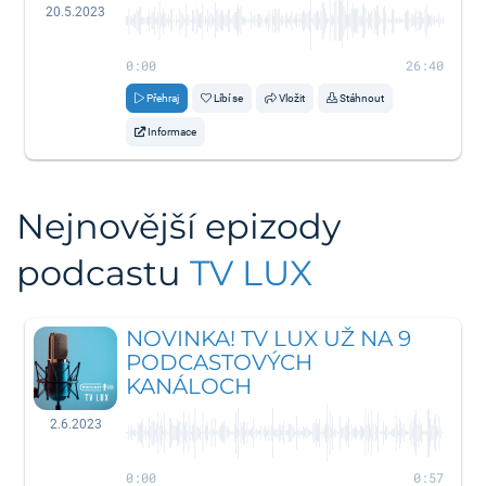
20.5.2023
0:00
26:40
Přehraj
Líbí se
Vložit
Stáhnout
Informace
Nejnovější epizody
podcastu
TV LUX
NOVINKA! TV LUX UŽ NA 9
PODCASTOVÝCH
KANÁLOCH
2.6.2023
0:00
0:57