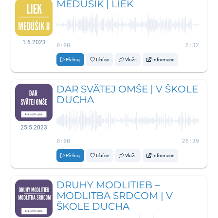
MEDÚŠIK | LIEK
1.6.2023
0:00
6:32
Přehraj
Líbí se
Vložit
Informace
DAR SVÄTEJ OMŠE | V ŠKOLE
DUCHA
25.5.2023
0:00
26:39
Přehraj
Líbí se
Vložit
Informace
DRUHY MODLITIEB –
MODLITBA SRDCOM | V
ŠKOLE DUCHA