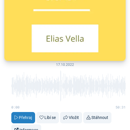
17.10.2022
0:00
50:31
Přehraj
Líbí se
Vložit
Stáhnout