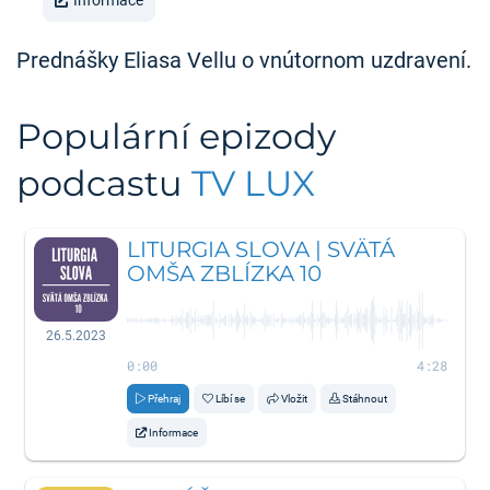
Informace
Prednášky Eliasa Vellu o vnútornom uzdravení.
Populární epizody
podcastu
TV LUX
LITURGIA SLOVA | SVÄTÁ
OMŠA ZBLÍZKA 10
26.5.2023
0:00
4:28
Přehraj
Líbí se
Vložit
Stáhnout
Informace