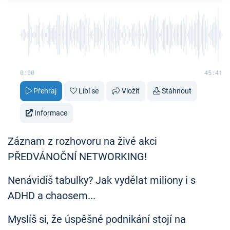
0:00
45:41
Přehraj
Líbí se
Vložit
Stáhnout
Informace
Záznam z rozhovoru na živé akci
PŘEDVÁNOČNÍ NETWORKING!
Nenávidíš tabulky? Jak vydělat miliony i s
ADHD a chaosem...
Myslíš si, že úspěšné podnikání stojí na