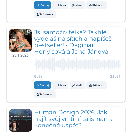
Přehraj
Líbí se
Vložit
Stáhnout
Informace
Jsi samoživitelka? Takhle
vyděláš na sítích a napíšeš
bestseller! - Dagmar
Honyisová a Jana Jánová
23.1.2026
0:00
22:01
Přehraj
Líbí se
Vložit
Stáhnout
Informace
Human Design 2026: Jak
najít svůj vnitřní talisman a
konečně uspět?