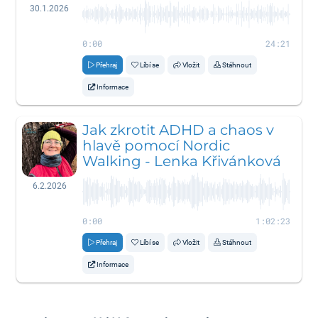
30.1.2026
0:00
24:21
Přehraj
Líbí se
Vložit
Stáhnout
Informace
Jak zkrotit ADHD a chaos v
hlavě pomocí Nordic
Walking - Lenka Křivánková
6.2.2026
0:00
1:02:23
Přehraj
Líbí se
Vložit
Stáhnout
Informace