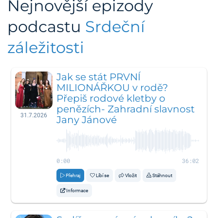
Nejnovější epizody
podcastu
Srdeční
záležitosti
Jak se stát PRVNÍ
MILIONÁŘKOU v rodě?
Přepiš rodové kletby o
penězích- Zahradní slavnost
31.7.2026
Jany Jánové
0:00
36:02
Přehraj
Líbí se
Vložit
Stáhnout
Informace