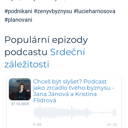
#podnikani #zenyvbyznysu #lucieharnosova
#planovani
Populární epizody
podcastu
Srdeční
záležitosti
Chceš být slyšet? Podcast
jako zrcadlo tvého byznysu -
Jana Jánová a Kristina
Flídrová
31.10.2025
0:00
34:33