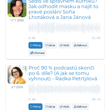
Sedíš ve správném kurníku?
Jak odhodit masku a najít to
pravé poslání Soňa
Lhotáková a Jana Jánová
17.7.2026
0:00
52:05
Přehraj
Líbí se
Vložit
Stáhnout
Informace
Proč 90 % podcastů skončí
po 6. díle? (A jak se tomu
vyhnout) - Radka Petrtýlová
3.7.2026
0:00
50:14
Přehraj
Líbí se
Vložit
Stáhnout