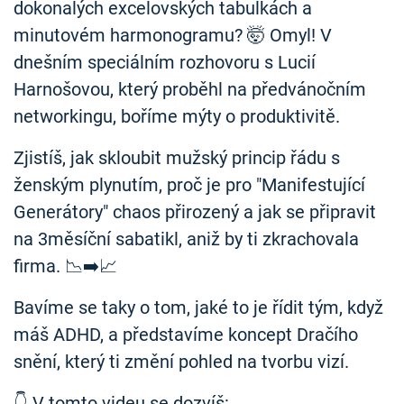
dokonalých excelovských tabulkách a
minutovém harmonogramu? 🤯 Omyl! V
dnešním speciálním rozhovoru s Lucií
Harnošovou, který proběhl na předvánočním
networkingu, boříme mýty o produktivitě.
Zjistíš, jak skloubit mužský princip řádu s
ženským plynutím, proč je pro "Manifestující
Generátory" chaos přirozený a jak se připravit
na 3měsíční sabatikl, aniž by ti zkrachovala
firma. 📉➡️📈
Bavíme se taky o tom, jaké to je řídit tým, když
máš ADHD, a představíme koncept Dračího
snění, který ti změní pohled na tvorbu vizí.
👇 V tomto videu se dozvíš: