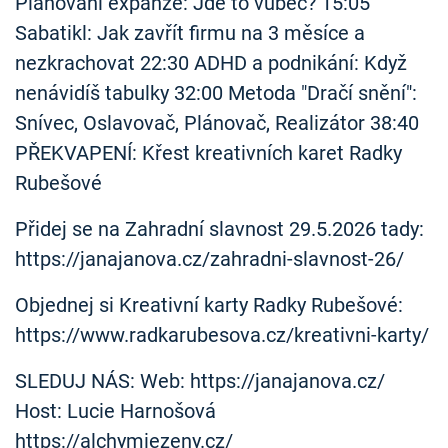
Plánování expanze: Jde to vůbec? 15:05
Sabatikl: Jak zavřít firmu na 3 měsíce a
nezkrachovat 22:30 ADHD a podnikání: Když
nenávidíš tabulky 32:00 Metoda "Dračí snění":
Snívec, Oslavovač, Plánovač, Realizátor 38:40
PŘEKVAPENÍ: Křest kreativních karet Radky
Rubešové
Přidej se na Zahradní slavnost 29.5.2026 tady:
https://janajanova.cz/zahradni-slavnost-26/
Objednej si Kreativní karty Radky Rubešové:
https://www.radkarubesova.cz/kreativni-karty/
SLEDUJ NÁS: Web: https://janajanova.cz/
Host: Lucie Harnošová
https://alchymiezeny.cz/