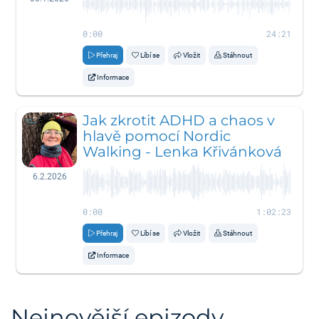
0:00
24:21
Přehraj
Líbí se
Vložit
Stáhnout
Informace
Jak zkrotit ADHD a chaos v
hlavě pomocí Nordic
Walking - Lenka Křivánková
6.2.2026
0:00
1:02:23
Přehraj
Líbí se
Vložit
Stáhnout
Informace
Nejnovější epizody