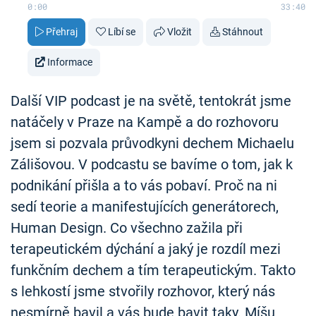
0:00
33:40
Přehraj
Líbí se
Vložit
Stáhnout
Informace
Další VIP podcast je na světě, tentokrát jsme
natáčely v Praze na Kampě a do rozhovoru
jsem si pozvala průvodkyni dechem Michaelu
Zálišovou. V podcastu se bavíme o tom, jak k
podnikání přišla a to vás pobaví. Proč na ni
sedí teorie a manifestujících generátorech,
Human Design. Co všechno zažila při
terapeutickém dýchání a jaký je rozdíl mezi
funkčním dechem a tím terapeutickým. Takto
s lehkostí jsme stvořily rozhovor, který nás
nesmírně bavil a vás bude bavit taky. Míšu