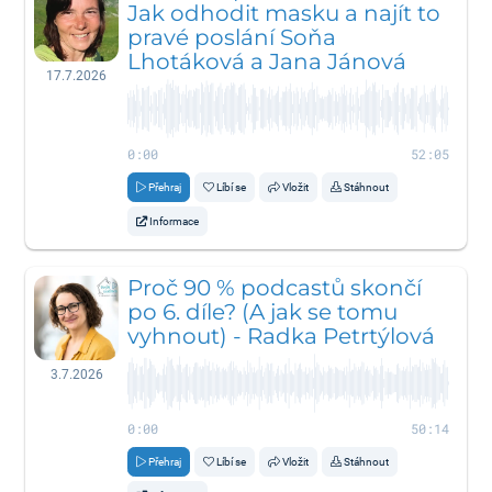
Jak odhodit masku a najít to
pravé poslání Soňa
Lhotáková a Jana Jánová
17.7.2026
0:00
52:05
Přehraj
Líbí se
Vložit
Stáhnout
Informace
Proč 90 % podcastů skončí
po 6. díle? (A jak se tomu
vyhnout) - Radka Petrtýlová
3.7.2026
0:00
50:14
Přehraj
Líbí se
Vložit
Stáhnout