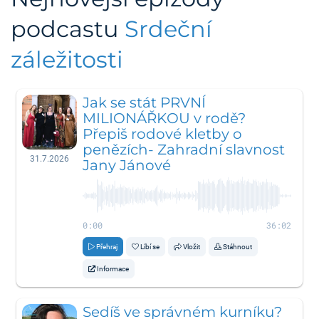
podcastu
Srdeční
záležitosti
Jak se stát PRVNÍ
MILIONÁŘKOU v rodě?
Přepiš rodové kletby o
penězích- Zahradní slavnost
31.7.2026
Jany Jánové
0:00
36:02
Přehraj
Líbí se
Vložit
Stáhnout
Informace
Sedíš ve správném kurníku?