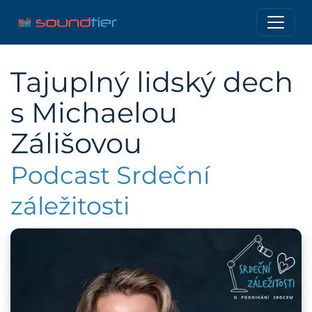
Tajuplný lidský dech
s Michaelou
Zálišovou
Podcast Srdeční
záležitosti