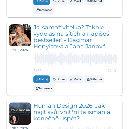
Přehraj
Líbí se
Vložit
Stáhnout
Informace
Jsi samoživitelka? Takhle
vyděláš na sítích a napíšeš
bestseller! - Dagmar
Honyisová a Jana Jánová
23.1.2026
0:00
22:01
Přehraj
Líbí se
Vložit
Stáhnout
Informace
Human Design 2026: Jak
najít svůj vnitřní talisman a
konečně uspět?
30.1.2026