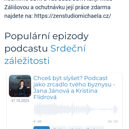
Zálišovou a ochutnávku její práce zdarma
najdete na: https://zenstudiomichaela.cz/
Populární epizody
podcastu
Srdeční
záležitosti
Chceš být slyšet? Podcast
jako zrcadlo tvého byznysu -
Jana Jánová a Kristina
Flídrová
31.10.2025
0:00
34:33