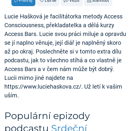
Přehraj
Líbí se
Vložit
Stáhnout
Lucie Hašková je facilitátorka metody Access
Consciousness, překladatelka a dělá kurzy
Access Bars. Lucie svou práci miluje a opravdu
se jí naplno věnuje, její diář je naplněný skoro
až po okraj. Poslechněte si v tomto extra dílu
podcastu, jak to všechno stíhá a co vlastně je
Access Bars a v čem nám může být dobrý.
Lucii mimo jiné najdete na
https://www.luciehaskova.cz/. Už letí k vašim
uším.
Populární epizody
podcastu
Srdeční