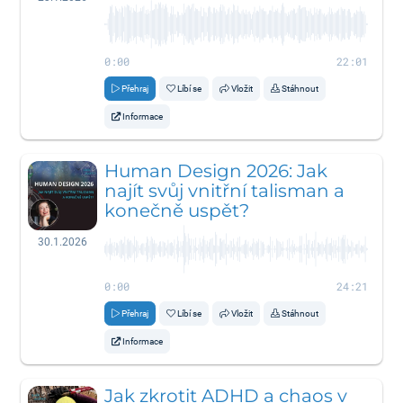
0:00
22:01
Přehraj
Líbí se
Vložit
Stáhnout
Informace
Human Design 2026: Jak
najít svůj vnitřní talisman a
konečně uspět?
30.1.2026
0:00
24:21
Přehraj
Líbí se
Vložit
Stáhnout
Informace
Jak zkrotit ADHD a chaos v