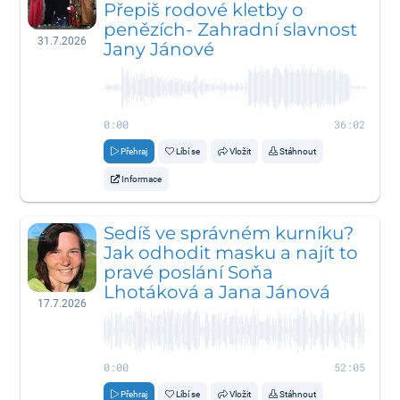
Přepiš rodové kletby o
penězích- Zahradní slavnost
31.7.2026
Jany Jánové
0:00
36:02
Přehraj
Líbí se
Vložit
Stáhnout
Informace
Sedíš ve správném kurníku?
Jak odhodit masku a najít to
pravé poslání Soňa
Lhotáková a Jana Jánová
17.7.2026
0:00
52:05
Přehraj
Líbí se
Vložit
Stáhnout