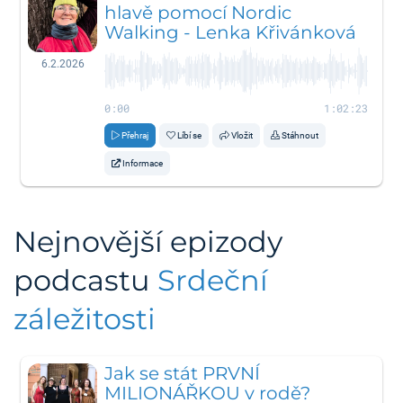
hlavě pomocí Nordic
Walking - Lenka Křivánková
6.2.2026
0:00
1:02:23
Přehraj
Líbí se
Vložit
Stáhnout
Informace
Nejnovější epizody
podcastu
Srdeční
záležitosti
Jak se stát PRVNÍ
MILIONÁŘKOU v rodě?