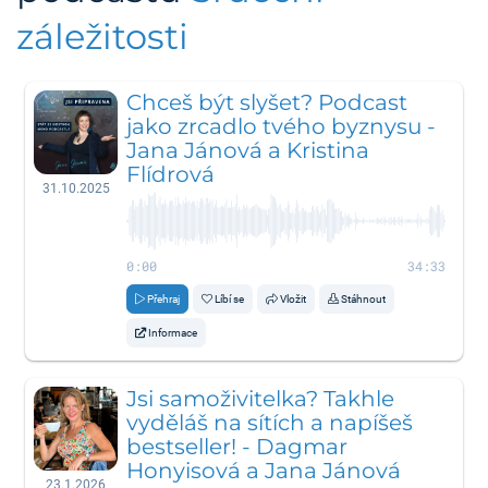
záležitosti
Chceš být slyšet? Podcast
jako zrcadlo tvého byznysu -
Jana Jánová a Kristina
Flídrová
31.10.2025
0:00
34:33
Přehraj
Líbí se
Vložit
Stáhnout
Informace
Jsi samoživitelka? Takhle
vyděláš na sítích a napíšeš
bestseller! - Dagmar
Honyisová a Jana Jánová
23.1.2026