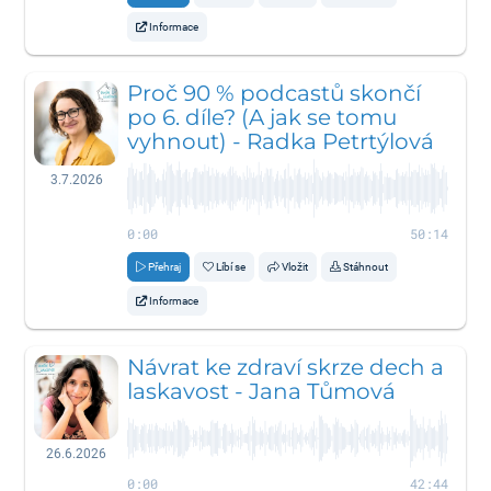
Informace
Proč 90 % podcastů skončí
po 6. díle? (A jak se tomu
vyhnout) - Radka Petrtýlová
3.7.2026
0:00
50:14
Přehraj
Líbí se
Vložit
Stáhnout
Informace
Návrat ke zdraví skrze dech a
laskavost - Jana Tůmová
26.6.2026
0:00
42:44