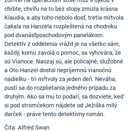
zomrel na operačnom stole muž s dýkou v
chrbte, chvíľu na to bez stopy zmizla krásna
Klaudia, a aby toho nebolo dosť, tretia mŕtvola
čakala na Hanzela rozpleštená na chodníku
pod dvanásťposchodovým panelákom.
Detektív z oddelenia vrážd je na všetko sám,
každý, komu zavolá o pomoc, sa vyhovára, že
sú Vianoce. Naozaj sú, ale policajné, služobné
a Oto Hanzel dostal nepríjemnú vianočnú
nádielku - tri mŕtvoly za jeden deň. Neváha,
pustí sa do rozplietania jedného prípadu za
druhým. Ako sa mu to podarí, sa dozviete, keď
si pod stromčekom nájdete od Ježiška milý
darček - práve tento detektívny román.
Číta: Alfréd Swan