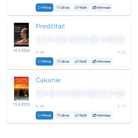
Přehraj
Líbí se
Vložit
Informace
Predčítač
16.3.2026
0:00
4:32
Přehraj
Líbí se
Vložit
Informace
Čakanie
15.4.2025
0:00
6:17
Přehraj
Líbí se
Vložit
Informace