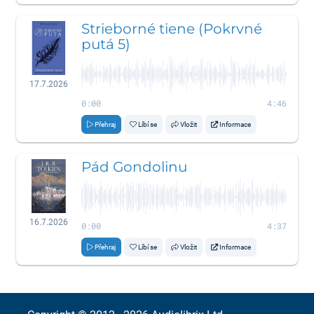
Strieborné tiene (Pokrvné
putá 5)
17.7.2026
0:00
4:46
Přehraj
Líbí se
Vložit
Informace
Pád Gondolinu
16.7.2026
0:00
4:37
Přehraj
Líbí se
Vložit
Informace