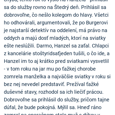
sa do služby rovno na Štedrý deň. Prihlásil sa
dobrovoľne, čo nešlo kolegom do hlavy. Všetci
ho odhovárali, argumentovali, že po Burgerovi
je najstarší detektív na oddelení, má právo na
oddych a majú dosť mladých, ktorí na sviatky
ešte neslúžili. Darmo, Hanzel sa zaťal. Chlapci
z kancelárie stoštyridsaťjeden tušili, o čo ide, a
Hanzel im to aj krátko pred sviatkami vysvetlil
- v tom roku na jar mu po ťažkej chorobe
zomrela manželka a najväčšie sviatky v roku si
bez nej nevedel predstaviť. Prežíval ťažké
duševné stavy, rozhodol sa ich liečiť prácou.
Dobrovoľne sa prihlásil do služby, pričom tajne
dúfal, že bude pokojná. Mýlil sa. Hneď ráno