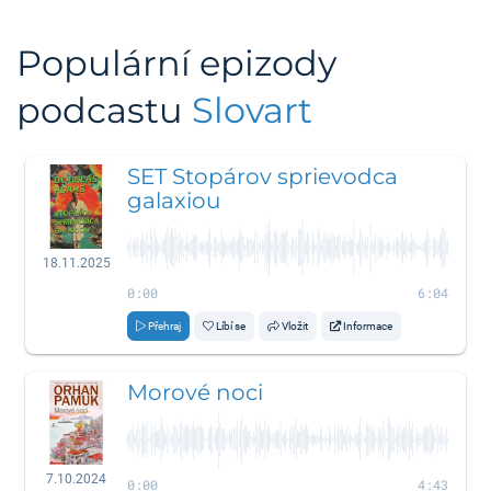
Populární epizody
podcastu
Slovart
SET Stopárov sprievodca
galaxiou
18.11.2025
0:00
6:04
Přehraj
Líbí se
Vložit
Informace
Morové noci
7.10.2024
0:00
4:43