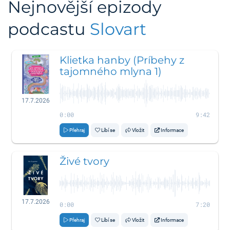
Nejnovější epizody
podcastu
Slovart
Klietka hanby (Príbehy z
tajomného mlyna 1)
17.7.2026
0:00
9:42
Přehraj
Líbí se
Vložit
Informace
Živé tvory
17.7.2026
0:00
7:20
Přehraj
Líbí se
Vložit
Informace