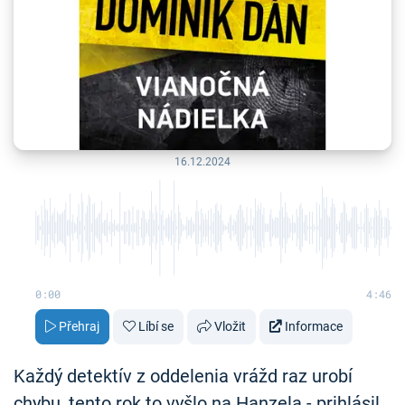
16.12.2024
0:00
4:46
Přehraj
Líbí se
Vložit
Informace
Každý detektív z oddelenia vrážd raz urobí
chybu, tento rok to vyšlo na Hanzela - prihlásil