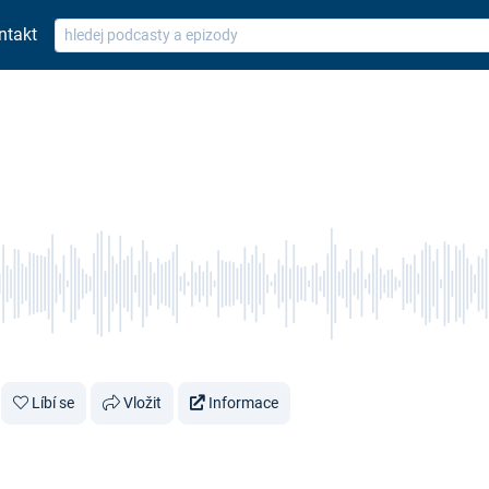
ntakt
Líbí se
Vložit
Informace