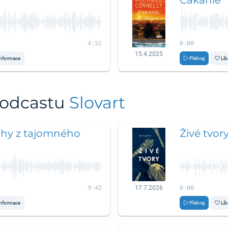
4:32
0:00
15.4.2025
nformace
Přehraj
Líb
podcastu
Slovart
ehy z tajomného
Živé tvor
9:42
0:00
17.7.2026
nformace
Přehraj
Líb