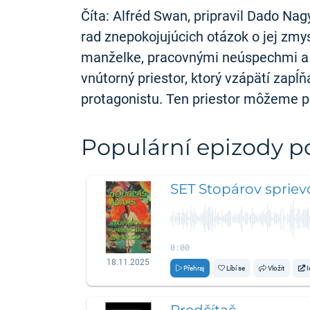
Číta: Alfréd Swan, pripravil Dado Nag
rad znepokojujúcich otázok o jej zmy
manželke, pracovnými neúspechmi a s
vnútorný priestor, ktorý vzápätí zapĺ
protagonistu. Ten priestor môžeme
Populární epizody 
SET Stopárov spriev
0:00
18.11.2025
Přehraj
Líbí se
Vložit
I
Predčítač