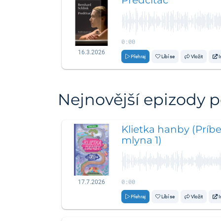
0:00
16.3.2026
Přehraj
Líbí se
Vložit
I
Nejnovější epizody 
Klietka hanby (Príb
mlyna 1)
0:00
17.7.2026
Přehraj
Líbí se
Vložit
I