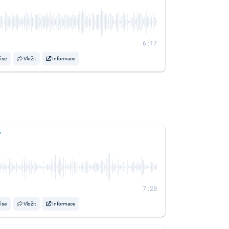
6:17
í se
Vložit
Informace
y
7:20
í se
Vložit
Informace