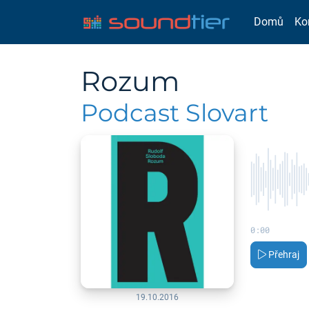
Domů
Ko
Rozum
Podcast Slovart
0:00
Přehraj
19.10.2016