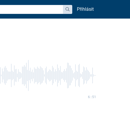
Přihlásit
hledat
6:51