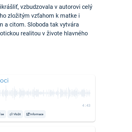
krášliť, vzbudzovala v autorovi celý
ého zložitým vzťahom k matke i
 a citom. Sloboda tak vytvára
otickou realitou v živote hlavného
oci
4:43
í se
Vložit
Informace