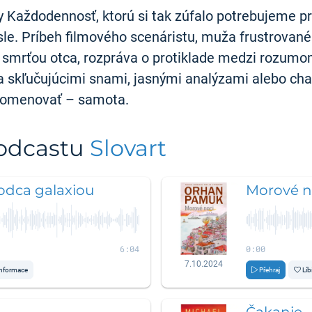
y Každodennosť, ktorú si tak zúfalo potrebujeme pri
sle. Príbeh filmového scenáristu, muža frustrovan
mrťou otca, rozpráva o protiklade medzi rozumom
ňa skľučujúcimi snami, jasnými analýzami alebo cha
 pomenovať – samota.
podcastu
Slovart
odca galaxiou
Morové n
6:04
0:00
7.10.2024
nformace
Přehraj
Líb
Čakanie