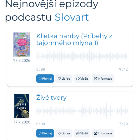
Nejnovější epizody
podcastu
Slovart
Klietka hanby (Príbehy z
tajomného mlyna 1)
17.7.2026
0:00
9:42
Přehraj
Líbí se
Vložit
Informace
Živé tvory
17.7.2026
0:00
7:20
Přehraj
Líbí se
Vložit
Informace