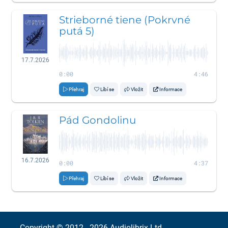
Strieborné tiene (Pokrvné
putá 5)
17.7.2026
0:00
4:46
Přehraj
Líbí se
Vložit
Informace
Pád Gondolinu
16.7.2026
0:00
4:37
Přehraj
Líbí se
Vložit
Informace
Copyright © 2012 - 2026
Audiolibrix Ltd.