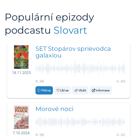
Populární epizody
podcastu
Slovart
SET Stopárov sprievodca
galaxiou
18.11.2025
0:00
6:04
Přehraj
Líbí se
Vložit
Informace
Morové noci
7.10.2024
0:00
4:43