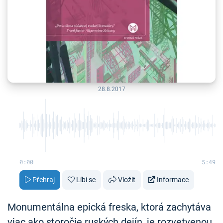
28.8.2017
0:00
5:49
Přehraj
Líbí se
Vložit
Informace
Monumentálna epická freska, ktorá zachytáva
viac ako storočie ruských dejín, je rozvetvenou