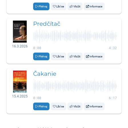
Přehraj
Líbí se
Vložit
Informace
Predčítač
16.3.2026
0:00
4:32
Přehraj
Líbí se
Vložit
Informace
Čakanie
15.4.2025
0:00
6:17
Přehraj
Líbí se
Vložit
Informace