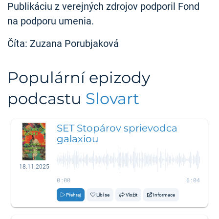
Publikáciu z verejných zdrojov podporil Fond
na podporu umenia.
Číta: Zuzana Porubjaková
Populární epizody
podcastu
Slovart
SET Stopárov sprievodca
galaxiou
18.11.2025
0:00
6:04
Přehraj
Líbí se
Vložit
Informace