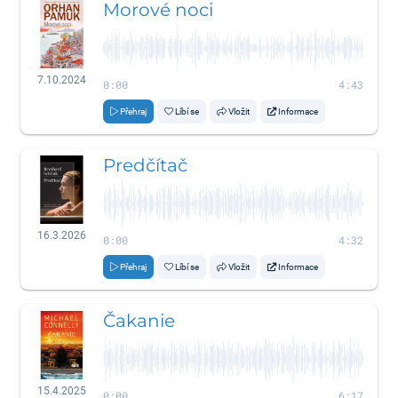
Morové noci
7.10.2024
0:00
4:43
Přehraj
Líbí se
Vložit
Informace
Predčítač
16.3.2026
0:00
4:32
Přehraj
Líbí se
Vložit
Informace
Čakanie
15.4.2025
0:00
6:17