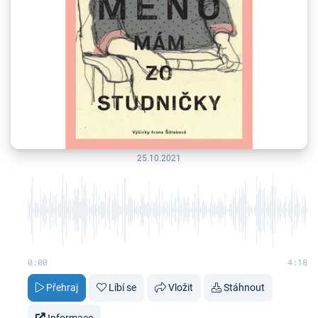
25.10.2021
0:00
4:18
Přehraj
Líbí se
Vložit
Stáhnout