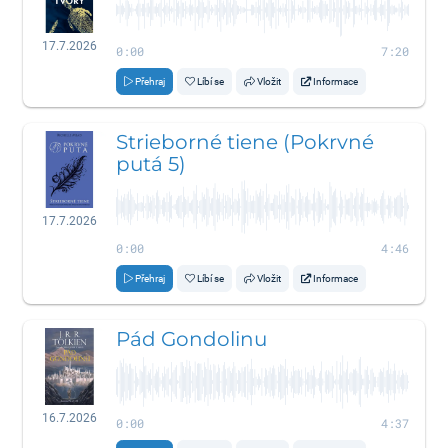
17.7.2026
0:00
7:20
Přehraj
Líbí se
Vložit
Informace
Strieborné tiene (Pokrvné
putá 5)
17.7.2026
0:00
4:46
Přehraj
Líbí se
Vložit
Informace
Pád Gondolinu
16.7.2026
0:00
4:37