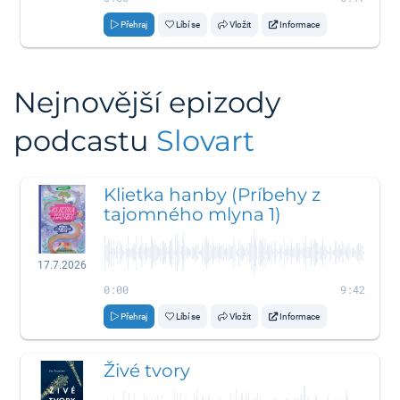
Přehraj
Líbí se
Vložit
Informace
Nejnovější epizody
podcastu
Slovart
Klietka hanby (Príbehy z
tajomného mlyna 1)
17.7.2026
0:00
9:42
Přehraj
Líbí se
Vložit
Informace
Živé tvory