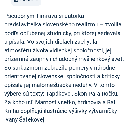
Informace
Pseudonym Timrava si autorka –
predstaviteľka slovenského realizmu – zvolila
podľa obľúbenej studničky, pri ktorej sedávala
a písala. Vo svojich dielach zachytila
atmosféru života vidieckej spoločnosti, jej
prízemné záujmy i chudobný myšlienkový svet.
So sarkazmom zobrazila pomery v národne
orientovanej slovenskej spoločnosti a kriticky
opísala jej malomeštiacke neduhy. V tomto
výbere sú texty: Ťapákovci, Skon Paľa Ročku,
Za koho ísť, Márnosť všetko, hrdinovia a Bál.
Knihu dopĺňajú ilustrácie výšivky výtvarníčky
Ivany Šátekovej.