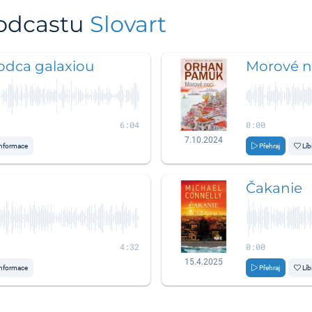
podcastu
Slovart
odca galaxiou
Morové n
6:04
0:00
7.10.2024
nformace
Přehraj
Líb
Čakanie
4:32
0:00
15.4.2025
nformace
Přehraj
Líb