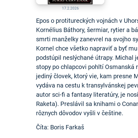
17.2.2026
Epos o protitureckých vojnách v Uhor
Kornélius Báthory, šermiar, rytier a 
smrti manželky zanevrel na svojho sy
Kornel chce všetko napraviť a byť m
podstúpil neslýchané útrapy. Michal j
stopy po chlapcovi pohltí Osmanská rí
jediný človek, ktorý vie, kam presne M
vydáva na cestu k transylvánskej pevn
autor sci-fi a fantasy literatúry, je n
Raketa). Preslávil sa knihami o Conan
rôznych dôvodov vyšli v češtine.
Číta: Boris Farkaš