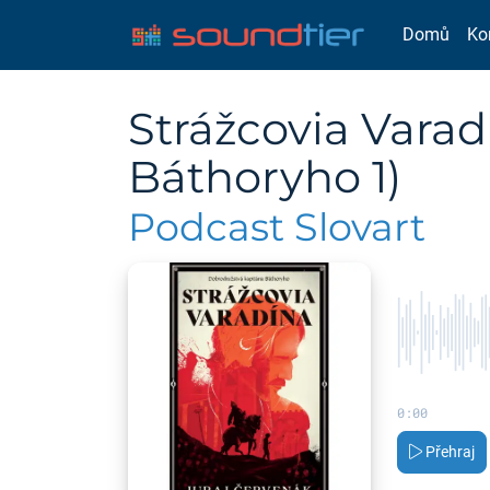
Domů
Ko
Strážcovia Vara
Báthoryho 1)
Podcast Slovart
0:00
Přehraj