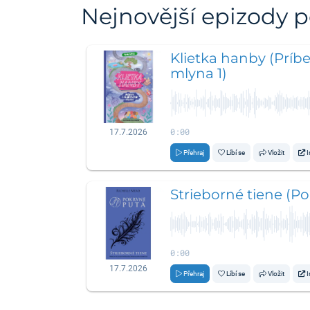
Nejnovější epizody 
Klietka hanby (Príb
mlyna 1)
0:00
17.7.2026
Přehraj
Líbí se
Vložit
I
Strieborné tiene (Po
0:00
17.7.2026
Přehraj
Líbí se
Vložit
I