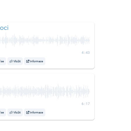
oci
4:43
í se
Vložit
Informace
6:17
í se
Vložit
Informace