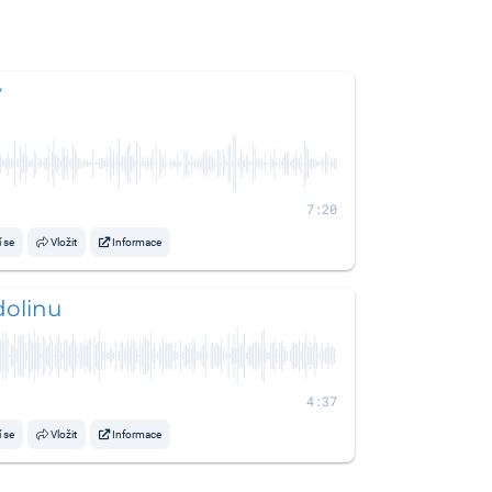
y
7:20
í se
Vložit
Informace
olinu
4:37
í se
Vložit
Informace