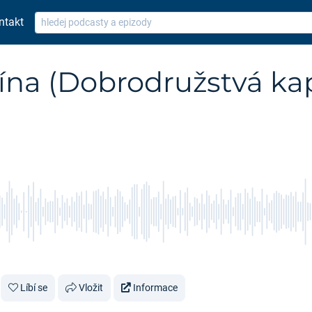
ntakt
dína (Dobrodružstvá ka
Líbí se
Vložit
Informace