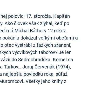
ej polovici 17. storočia. Kapitán
y. Ako človek však zlyhal, keď po
keď má Michal Báthory 12 rokov,
o pokánia dokázal veľkými obeťami a
o otec vystrábi z ťažkých zranení,
rskych výcvikových táborov? Je len
j invázii do Sedmohradska. Kornel sa
ila Turkov… Juraj Červenák (1974),
 Za najlepšiu poviedku roka, súťaž
 Muromcovi. Všetky jeho knihy z