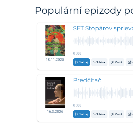
Populární epizody 
SET Stopárov spriev
0:00
18.11.2025
Přehraj
Líbí se
Vložit
I
Predčítač
0:00
16.3.2026
Přehraj
Líbí se
Vložit
I