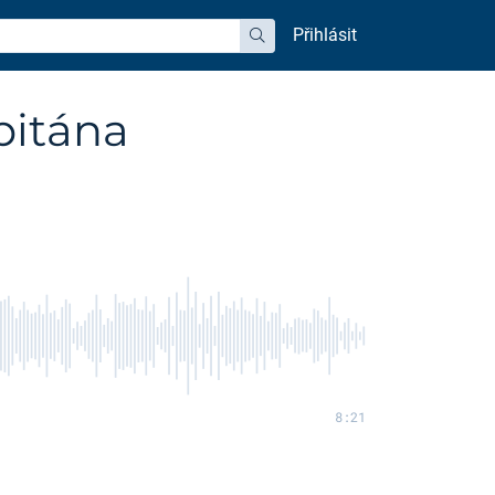
Přihlásit
hledat
pitána
8:21