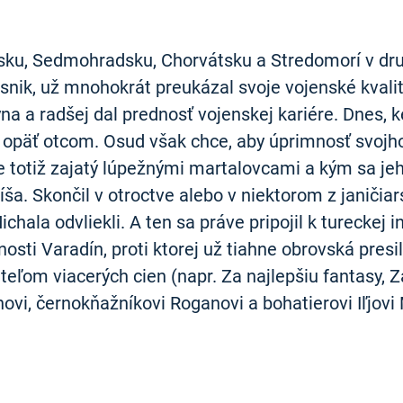
sku, Sedmohradsku, Chorvátsku a Stredomorí v druh
básnik, už mnohokrát preukázal svoje vojenské kvalit
na a radšej dal prednosť vojenskej kariére. Dnes, 
u opäť otcom. Osud však chce, aby úprimnosť svojh
e totiž zajatý lúpežnými martalovcami a kým sa jeh
ša. Skončil v otroctve alebo v niektorom z janičia
ichala odvliekli. A ten sa práve pripojil k turecke
osti Varadín, proti ktorej už tiahne obrovská pres
ositeľom viacerých cien (napr. Za najlepšiu fantasy,
ovi, černokňažníkovi Roganovi a bohatierovi Iľjovi