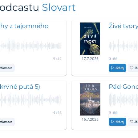
podcastu
Slovart
ehy z tajomného
Živé tvor
9:42
0:00
17.7.2026
nformace
Přehraj
Líb
krvné putá 5)
Pád Gond
4:46
0:00
16.7.2026
nformace
Přehraj
Líb